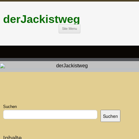
derJackistweg
Site Menu
Suchen
Suchen
Inhalte