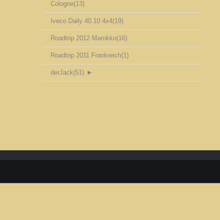
Cologne
(13)
Iveco Daily 40.10 4x4
(19)
Roadtrip 2012 Marokko
(16)
Roadtrip 2011 Frankreich
(1)
derJack
(51)
►