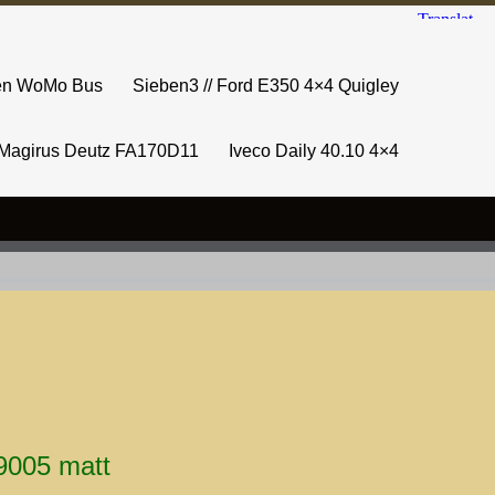
sen WoMo Bus
Sieben3 // Ford E350 4×4 Quigley
Magirus Deutz FA170D11
Iveco Daily 40.10 4×4
9005 matt