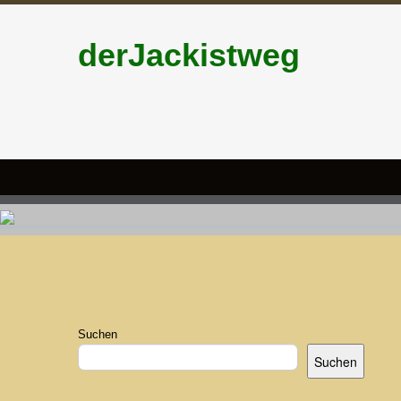
derJackistweg
Suchen
Suchen