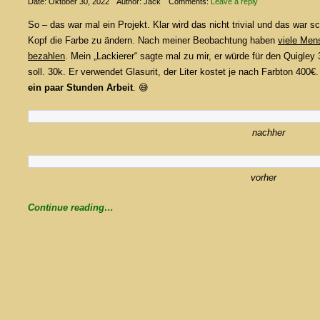
Date: Oktober 30, 2022
Author: Jack
Comments:
Leave a reply
So – das war mal ein Projekt. Klar wird das nicht trivial und das war 
Kopf die Farbe zu ändern. Nach meiner Beobachtung haben
viele Men
bezahlen
. Mein „Lackierer“ sagte mal zu mir, er würde für den Quigl
soll. 30k. Er verwendet Glasurit, der Liter kostet je nach Farbton 40
ein paar Stunden Arbeit
. 😅
nachher
vorher
Continue reading…