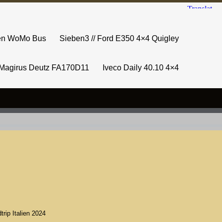
sen WoMo Bus
Sieben3 // Ford E350 4×4 Quigley
Magirus Deutz FA170D11
Iveco Daily 40.10 4×4
trip Italien 2024