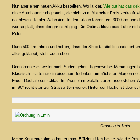
Nun aber einen neuen Akku bestellten. Wo ja klar.
Wie gut hat das gek
einer Autobatterie abgesucht, die nicht zum Abzocker Preis verkauft
nachlesen. Totaler Wahnsinn: In den Urlaub fahren, ca. 3000 km und d
war so platt, dass der gar nicht ging. Die Optima blaue passt aber nic
Polen!
Dann 500 km fahren und hoffen, dass der Shop tatsächlich existiert un
alles geklappt, steht auch oben.
Dann konnte es weiter nach Süden gehen. Irgendwo bei Memmingen bin 
Klassisch. Hatte nur ein bisschen Bedenken am nächsten Morgen no
Frost. Deshalb sei schlau: Im Zweifel im Gefälle zur Strasse stehen. 
im 90° recht steil zur Strasse 15m weiter. Hinter der Hecke ist aber sc
Ordnung in 1min
Meine Konzepte sind ja immer max. Effizienz! Ich hasse, wie die Pest 1