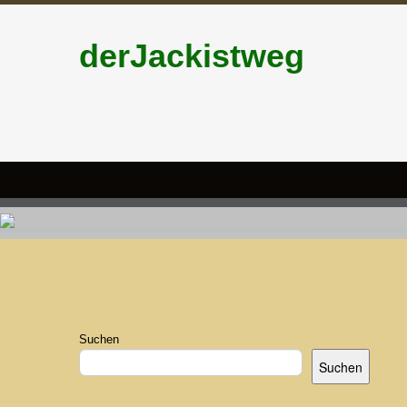
derJackistweg
Suchen
Suchen