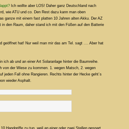
lappt?
Ich wollte aber LOS! Daher ganz Deutschland nach
 wird, wie ATU und co. Den Rest dazu kann man oben
as ganze mit einem fast platten 10 Jahren alten Akku. Der AZ
ht in den Raum, daher stand ich mit den Füßen auf den Batterie
d geöffnet hat! Nur weil man mir das am Tel. sagt …. Aber hat
ich ab und an einer Art Solaranlage hinter die Baumreihe.
ch von der Wiese zu kommen. 1. wegen Matsch, 2. wegen
Auf jeden Fall ohne Rangieren. Rechts hinter der Hecke geht´s
hon wieder Asphalt.
0 Handgriffe zu tun, weil an einer oder zwei Stellen gespart