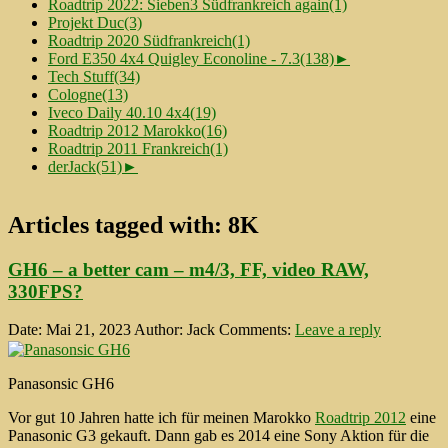
Roadtrip 2022: Sieben3 Südfrankreich again
(1)
Projekt Duc
(3)
Roadtrip 2020 Südfrankreich
(1)
Ford E350 4x4 Quigley Econoline - 7.3
(138)
►
Tech Stuff
(34)
Cologne
(13)
Iveco Daily 40.10 4x4
(19)
Roadtrip 2012 Marokko
(16)
Roadtrip 2011 Frankreich
(1)
derJack
(51)
►
Articles tagged with:
8K
GH6 – a better cam – m4/3, FF, video RAW,
330FPS?
Date: Mai 21, 2023
Author: Jack
Comments:
Leave a reply
Panasonsic GH6
Vor gut 10 Jahren hatte ich für meinen Marokko
Roadtrip 2012
eine
Panasonic G3 gekauft. Dann gab es 2014 eine Sony Aktion für die