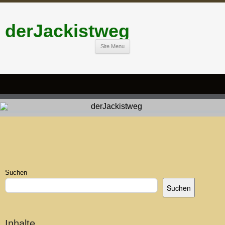
derJackistweg
Site Menu
Suchen
Suchen
Inhalte