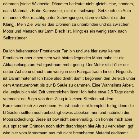
dämmen [siehe Wikipedia: Dämmen bedeutet nicht gleich leise, sondern,
dass Material, zB die Karosserie, nicht mitschwingt. Setze ich ein Auto
mit einem 46er mächtig unter Schwingungen, dann verfälscht es den
Klang]. Mein Ziel war es das Dröhnen zu unterbinden und da zwischen
Motor und Mensch nur 1mm Blech ist, klingt es ein wenig stark nach
Selbstzünder.
Da ich bekennender Frontlenker Fan bin und wie hier zwar keinen
Frontlenker aber einen sehr weit hinten liegenden Motor habe ist die
Abkapselung zum Fahrgastraum recht gering. Der Motor sitzt über der
ersten Achse und reicht ein wenig in den Fahrgastraum hinein. Nirgends
ist Dämmmaterial! Ich habe also direkt damit begonnen den Bereich unter
dem Armaturenbrett bis zur B Säule zu dämmen. Eine Wahnsinns Arbeit,
die unglaublich viel Zeit verstreichen lässt! Ich habe etwa 2,5 Tage damit
verbracht ca. 5 qm von dem Zeug in kleinen Streifen auf dem
Karosserieblech zu verkleben. Es ist noch nicht komplett fertig, denn die
B Säulen sollten noch unbedingt etwas abbekommen und natürlich die
Motorabdeckung. Diese ist btw nicht serienmäßig. Ich konnte mich aber
aus optischen Gründen noch nicht durchringen hier Alu zu verkleben, ggf
wird hier vom Motorraum aus mit nicht brennbarem Material gedämmt.