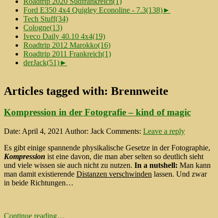
Roadtrip 2020 Südfrankreich
(1)
Ford E350 4x4 Quigley Econoline - 7.3
(138)
►
Tech Stuff
(34)
Cologne
(13)
Iveco Daily 40.10 4x4
(19)
Roadtrip 2012 Marokko
(16)
Roadtrip 2011 Frankreich
(1)
derJack
(51)
►
Articles tagged with:
Brennweite
Kompression in der Fotografie – kind of magic
Date: April 4, 2021
Author: Jack
Comments:
Leave a reply
Es gibt einige spannende physikalische Gesetze in der Fotographie,
Kompression
ist eine davon, die man aber selten so deutlich sieht
und viele wissen sie auch nicht zu nutzen.
In a nutshell:
Man kann
man damit existierende
Distanzen verschwinden
lassen. Und zwar
in beide Richtungen…
Continue reading…