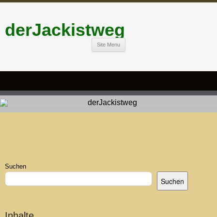
derJackistweg
Site Menu
Suchen
Suchen
Inhalte