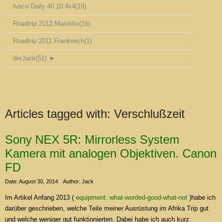
Iveco Daily 40.10 4x4
(19)
Roadtrip 2012 Marokko
(16)
Roadtrip 2011 Frankreich
(1)
derJack
(51)
►
Articles tagged with:
Verschlußzeit
Sony NEX 5R: Mirrorless System
Kamera mit analogen Objektiven. Canon
FD
Date: August 30, 2014
Author: Jack
Im Artikel Anfang 2013 (
equipment: what-worded-good-what-not
)habe ich
darüber geschrieben, welche Teile meiner Ausrüstung im Afrika Trip gut
und welche weniger gut funktionierten. Dabei habe ich auch kurz