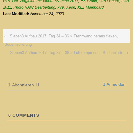
R15
,
Der Vergleich mit einem 5K iMac 2017
,
E5-x2665
,
GPU Paste
,
LGA
2011
,
Photo RAW Bearbeitung
,
x79
,
Xeon
,
XLZ Mainboard
.
Last Modified:
November 24, 2020
‹
Sieben3 Aufbau 2017: Tag 34 – 36 > Trennwand heraus flexen,
Bodenisolierung
Sieben3 Aufbau 2017: Tag 37 – 38 > Luftkompressor, Bodenplatte
›
Anmelden
Abonnieren
0
COMMENTS