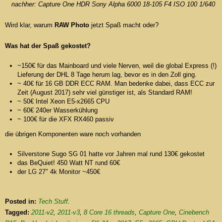
nachher: Capture One HDR Sony Alpha 6000 18-105 F4 ISO 100 1/640
Wird klar, warum
RAW Photo
jetzt Spaß macht oder?
Was hat der Spaß gekostet?
~150€ für das Mainboard und viele Nerven, weil die global Express (!)
Lieferung der DHL 8 Tage herum lag, bevor es in den Zoll ging.
~ 40€ für 16 GB DDR ECC RAM. Man bedenke dabei, dass ECC zur
Zeit (August 2017) sehr viel günstiger ist, als Standard RAM!
~ 50€ Intel Xeon E5-x2665 CPU
~ 60€ 240er Wasserkühlung
~ 100€ für die XFX RX460 passiv
die übrigen Komponenten ware noch vorhanden
Silverstone Sugo SG 01 hatte vor Jahren mal rund 130€ gekostet
das BeQuiet! 450 Watt NT rund 60€
der LG 27″ 4k Monitor ~450€
Posted in:
Tech Stuff
.
Tagged:
2011-v2
,
2011-v3
,
8 Core 16 threads
,
Capture One
,
Cinebench