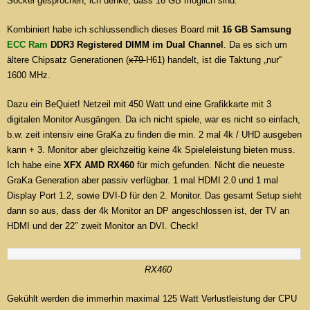
Sockel gesprochen, ich denke, dass 16 GB möglich sind.
Kombiniert habe ich schlussendlich dieses Board mit
16 GB Samsung
ECC Ram
DDR3 Registered DIMM im Dual Channel
. Da es sich um
ältere Chipsatz Generationen (
x79
H61) handelt, ist die Taktung „nur“
1600 MHz.
Dazu ein BeQuiet! Netzeil mit 450 Watt und eine Grafikkarte mit 3
digitalen Monitor Ausgängen. Da ich nicht spiele, war es nicht so einfach,
b.w. zeit intensiv eine GraKa zu finden die min. 2 mal 4k / UHD ausgeben
kann + 3. Monitor aber gleichzeitig keine 4k Spieleleistung bieten muss.
Ich habe eine
XFX AMD RX460
für mich gefunden. Nicht die neueste
GraKa Generation aber passiv verfügbar. 1 mal HDMI 2.0 und 1 mal
Display Port 1.2, sowie DVI-D für den 2. Monitor. Das gesamt Setup sieht
dann so aus, dass der 4k Monitor an DP angeschlossen ist, der TV an
HDMI und der 22″ zweit Monitor an DVI. Check!
RX460
Gekühlt werden die immerhin maximal 125 Watt Verlustleistung der CPU