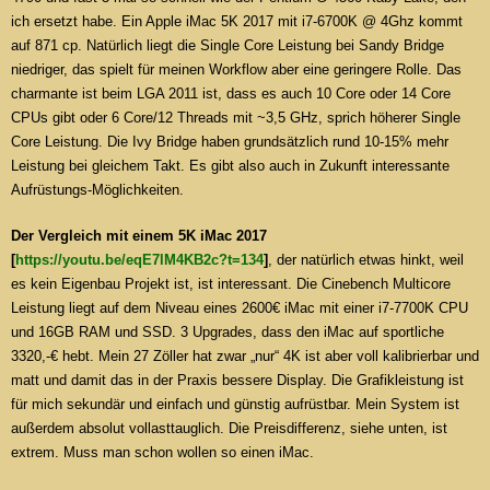
ich ersetzt habe. Ein Apple iMac 5K 2017 mit i7-6700K @ 4Ghz kommt
auf 871 cp. Natürlich liegt die Single Core Leistung bei Sandy Bridge
niedriger, das spielt für meinen Workflow aber eine geringere Rolle. Das
charmante ist beim LGA 2011 ist, dass es auch 10 Core oder 14 Core
CPUs gibt oder 6 Core/12 Threads mit ~3,5 GHz, sprich höherer Single
Core Leistung. Die Ivy Bridge haben grundsätzlich rund 10-15% mehr
Leistung bei gleichem Takt. Es gibt also auch in Zukunft interessante
Aufrüstungs-Möglichkeiten.
Der Vergleich mit einem 5K iMac 2017
[
https://youtu.be/eqE7lM4KB2c?t=134
]
, der natürlich etwas hinkt, weil
es kein Eigenbau Projekt ist, ist interessant. Die Cinebench Multicore
Leistung liegt auf dem Niveau eines 2600€ iMac mit einer i7-7700K CPU
und 16GB RAM und SSD. 3 Upgrades, dass den iMac auf sportliche
3320,-€ hebt. Mein 27 Zöller hat zwar „nur“ 4K ist aber voll kalibrierbar und
matt und damit das in der Praxis bessere Display. Die Grafikleistung ist
für mich sekundär und einfach und günstig aufrüstbar. Mein System ist
außerdem absolut vollasttauglich. Die Preisdifferenz, siehe unten, ist
extrem. Muss man schon wollen so einen iMac.