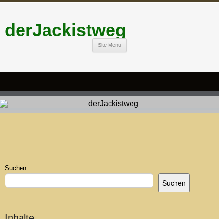
derJackistweg
Site Menu
Suchen
Suchen
Inhalte