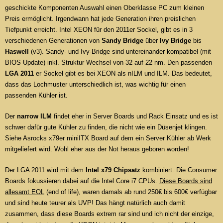
geschickte Komponenten Auswahl einen Oberklasse PC zum kleinen
Preis ermöglicht. Irgendwann hat jede Generation ihren preislichen
Tiefpunkt erreicht. Intel XEON für den 2011er Sockel, gibt es in 3
verschiedenen Generationen von
Sandy Bridge
über
Ivy Bridge
bis
Haswell
(v3). Sandy- und Ivy-Bridge sind untereinander kompatibel (mit
BIOS Update) inkl. Struktur Wechsel von 32 auf 22 nm. Den passenden
LGA 2011
er Sockel gibt es bei XEON als nILM und ILM. Das bedeutet,
dass das Lochmuster unterschiedlich ist, was wichtig für einen
passenden Kühler ist.
Der
narrow ILM
findet eher in Server Boards und Rack Einsatz und es ist
schwer dafür gute Kühler zu finden, die nicht wie ein Düsenjet klingen.
Siehe Asrocks x79er miniITX Board auf dem ein Server Kühler ab Werk
mitgeliefert wird. Wohl eher aus der Not heraus geboren worden!
Der LGA 2011 wird mit dem
Intel x79 Chipsatz
kombiniert. Die Consumer
Boards fokussieren dabei auf die Intel Core i7 CPUs.
Diese Boards sind
allesamt EOL
(end of life), waren damals ab rund 250€ bis 600€ verfügbar
und sind heute teurer als UVP! Das hängt natürlich auch damit
zusammen, dass diese Boards extrem rar sind und ich nicht der einzige,