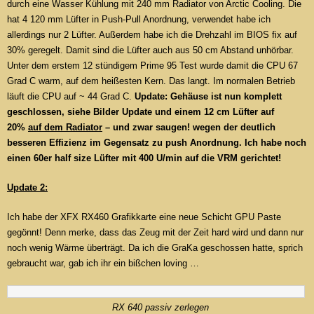
durch eine Wasser Kühlung mit 240 mm Radiator von Arctic Cooling. Die
hat 4 120 mm Lüfter in Push-Pull Anordnung, verwendet habe ich
allerdings nur 2 Lüfter. Außerdem habe ich die Drehzahl im BIOS fix auf
30% geregelt. Damit sind die Lüfter auch aus 50 cm Abstand unhörbar.
Unter dem erstem 12 stündigem Prime 95 Test wurde damit die CPU 67
Grad C warm, auf dem heißesten Kern. Das langt. Im normalen Betrieb
läuft die CPU auf ~ 44 Grad C.
Update: Gehäuse ist nun komplett
geschlossen, siehe Bilder Update und einem 12 cm Lüfter auf
20%
auf dem Radiator
– und zwar saugen! wegen der deutlich
besseren Effizienz im Gegensatz zu push Anordnung. Ich habe noch
einen 60er half size Lüfter mit 400 U/min auf die VRM gerichtet!
Update 2:
Ich habe der XFX RX460 Grafikkarte eine neue Schicht GPU Paste
gegönnt! Denn merke, dass das Zeug mit der Zeit hard wird und dann nur
noch wenig Wärme überträgt. Da ich die GraKa geschossen hatte, sprich
gebraucht war, gab ich ihr ein bißchen loving …
RX 640 passiv zerlegen