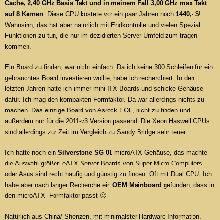
Cache, 2,40 GHz Basis Takt und in meinem Fall 3,00 GHz max Takt
auf 8 Kernen
. Diese CPU kostete vor ein paar Jahren noch
1440,- $
!
Wahnsinn, das hat aber natürlich mit Endkontrolle und vielen Spezial
Funktionen zu tun, die nur im dezidierten Server Umfeld zum tragen
kommen.
Ein Board zu finden, war nicht einfach. Da ich keine 300 Schleifen für ein
gebrauchtes Board investieren wollte, habe ich recherchiert. In den
letzten Jahren hatte ich immer mini ITX Boards und schicke Gehäuse
dafür. Ich mag den kompakten Formfaktor. Da war allerdings nichts zu
machen. Das einzige Board von Asrock EOL, nicht zu finden und
außerdem nur für die 2011-v3 Version passend. Die Xeon Haswell CPUs
sind allerdings zur Zeit im Vergleich zu Sandy Bridge sehr teuer.
Ich hatte noch ein
Silverstone SG 01
microATX Gehäuse, das machte
die Auswahl größer. eATX Server Boards von Super Micro Computers
oder Asus sind recht häufig und günstig zu finden. Oft mit Dual CPU. Ich
habe aber nach langer Recherche ein
OEM Mainboard
gefunden, dass in
den microATX Formfaktor passt 🙂
Natürlich aus China/ Shenzen, mit minimalster Hardware Information.