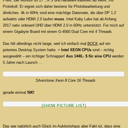
Preis. Der Monitor ist 27″, IPS und hardware kalibriert ab Werk, mit
Protokoll. Er eignet sich daher bestens für Photobearbeitung und
ähnliches. 4k in 60Hz sind eine mächtige Datenrate, die über DP 1.2
aufwärts oder HDMI 2.0 laufen
muss
. Intel Kaby Lake hat ab Anfang
2017 nativ onboard UHD über HDMI 2.0 in 60Hz unterstützt. Für mich auf
einem Gigabyte Board mit einem G-4560 Dual Core mit 4 Threads.
Das hilt allerdings nicht lange, weil ich einfach mal
BOCK
auf ein
potentes Desktop System hatte. >
Intel XEON CPUs
sind – richtig
ausgewählt – ein richtiger Schnapper!
Aus 1440,- $ für eine CPU
werden
5 Jahre nach Launch …
Silverstone Xeon 8 Core 16 Threads
gerade einmal
50€!
[SHOW PICTURE LIST]
Das war natürlich auch Glück im Auktionshaus aber Fakt ist, dass eine