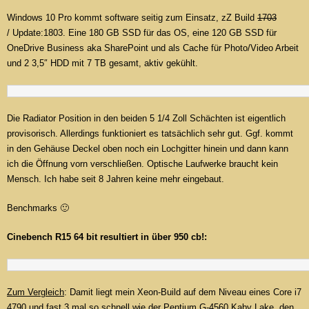
Windows 10 Pro kommt software seitig zum Einsatz, zZ Build
1703
/ Update:1803. Eine 180 GB SSD für das OS, eine 120 GB SSD für
OneDrive Business aka SharePoint und als Cache für Photo/Video Arbeit
und 2 3,5″ HDD mit 7 TB gesamt, aktiv gekühlt.
Die Radiator Position in den beiden 5 1/4 Zoll Schächten ist eigentlich
provisorisch. Allerdings funktioniert es tatsächlich sehr gut. Ggf. kommt
in den Gehäuse Deckel oben noch ein Lochgitter hinein und dann kann
ich die Öffnung vorn verschließen. Optische Laufwerke braucht kein
Mensch. Ich habe seit 8 Jahren keine mehr eingebaut.
Benchmarks 🙂
Cinebench R15 64 bit resultiert in über 950 cb!:
Zum Vergleich
: Damit liegt mein Xeon-Build auf dem Niveau eines Core i7
4790 und fast 3 mal so schnell wie der Pentium G-4560 Kaby Lake, den