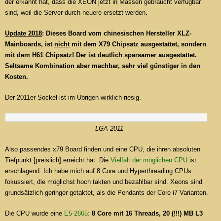
der erkannt hat, dass die XEON jetzt in Massen gebraucht verfügbar
sind, weil die Server durch neuere ersetzt werden
.
Update 2018
: Dieses Board vom chinesischen Hersteller XLZ-
Mainboards, ist
nicht
mit dem X79 Chipsatz ausgestattet, sondern
mit dem H61 Chipsatz! Der ist deutlich sparsamer ausgestattet.
Seltsame Kombination aber machbar, sehr viel günstiger in den
Kosten.
Der 2011er Sockel ist im Übrigen wirklich riesig.
LGA 2011
Also passendes x79 Board finden und eine CPU, die ihren absoluten
Tiefpunkt [preislich] erreicht hat. Die
Vielfalt der möglichen CPU
ist
erschlagend. Ich habe mich auf 8 Core und Hyperthreading CPUs
fokussiert, die möglichst hoch takten und bezahlbar sind. Xeons sind
grundsätzlich geringer getaktet, als die Pendants der Core i7 Varianten.
Die CPU wurde eine
E5-2665:
8 Core mit 16 Threads, 20 (!!!) MB L3