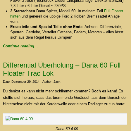
Power Stroke (Hochdruck Diesel Einspritzanlage, Direkteinspritzer)
7,3 Liter / 6 Liter Diesel ~ 230PS
2 Starrachsen
Dana Spicer, Modell 60. In meinem Fall
Full Floater
hinten
und generell die üppige Ford 2 Kolben Bremssattel Anlage
vorn.
Ersatzteile und Spezial Teile ohne Ende
. Achsen, Differenziale,
Sperren, Getriebe, Verteiler Getriebe, Federn, Motoren – alles lässt
sich aus dem Regal heraus „pimpen“
Continue reading…
Differential Überholung – Dana 60 Full
Floater Trac Lok
Date: Dezember 29, 2014
Author: Jack
Du denkst es kann nicht mehr schlimmer kommen?
Doch es kann!
Es
stellte sich heraus, dass das brummende Geräusch aus dem Bereich der
Hinterachse nicht mit der Kardanwelle oder einem Radlager zu tun hatte:
Dana 60 4.09