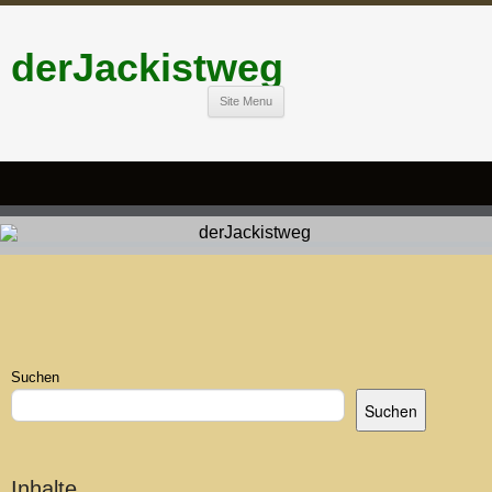
derJackistweg
Site Menu
Suchen
Suchen
Inhalte