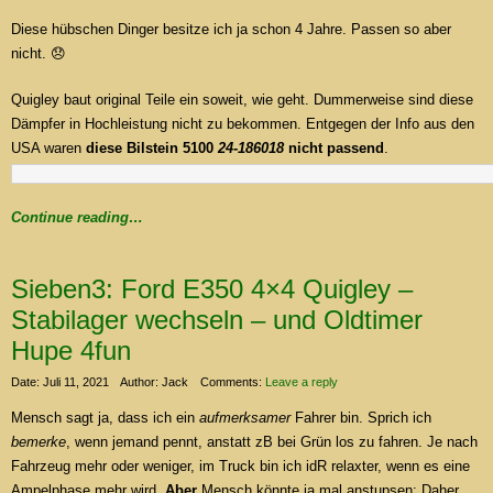
Diese hübschen Dinger besitze ich ja schon 4 Jahre. Passen so aber
nicht. 😞
Quigley baut original Teile ein soweit, wie geht. Dummerweise sind diese
Dämpfer in Hochleistung nicht zu bekommen. Entgegen der Info aus den
USA waren
diese Bilstein 5100
24-186018
nicht passend
.
Continue reading…
Sieben3: Ford E350 4×4 Quigley –
Stabilager wechseln – und Oldtimer
Hupe 4fun
Date: Juli 11, 2021
Author: Jack
Comments:
Leave a reply
Mensch sagt ja, dass ich ein
aufmerksamer
Fahrer bin. Sprich ich
bemerke
, wenn jemand pennt, anstatt zB bei Grün los zu fahren. Je nach
Fahrzeug mehr oder weniger, im Truck bin ich idR relaxter, wenn es eine
Ampelphase mehr wird.
Aber
Mensch könnte ja mal anstupsen: Daher