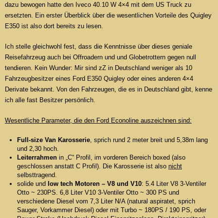
dazu bewogen hatte den Iveco 40.10 W 4×4 mit dem US Truck zu
ersetzten. Ein erster Überblick über die wesentlichen Vorteile des Quigley
E350 ist also dort bereits zu lesen.
Ich stelle gleichwohl fest, dass die Kenntnisse über dieses geniale
Reisefahrzeug auch bei Offroadern und und Globetrottern gegen null
tendieren. Kein Wunder: Mir sind zZ in Deutschland weniger als 10
Fahrzeugbesitzer eines Ford E350 Quigley oder eines anderen 4×4
Derivate bekannt. Von den Fahrzeugen, die es in Deutschland gibt, kenne
ich alle fast Besitzer persönlich.
Wesentliche Parameter, die den Ford Econoline auszeichnen sind:
Full-size Van Karosserie
, sprich rund 2 meter breit und 5,38m lang
und 2,30 hoch.
Leiterrahmen
in „C“ Profil, im vorderen Bereich boxed (also
geschlossen anstatt C Profil). Die Karosserie ist also
nicht
selbsttragend.
solide und
low tech Motoren – V8 und V10
: 5.4 Liter V8 3-Ventiler
Otto ~ 230PS. 6,8 Liter V10 3-Ventiler Otto ~ 300 PS und
verschiedene Diesel vom 7,3 Liter N/A (natural aspiratet, sprich
Sauger, Vorkammer Diesel) oder mit Turbo ~ 180PS / 190 PS, oder