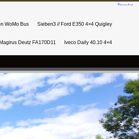
sen WoMo Bus
Sieben3 // Ford E350 4×4 Quigley
Magirus Deutz FA170D11
Iveco Daily 40.10 4×4