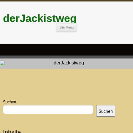
derJackistweg
Site Menu
Suchen
Suchen
Inhalte