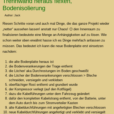
Trennwand heraus flexen,
Bodenisolierung
Author: Jack
Riesen Schritte voran und auch mal Dinge, die das ganze Projekt wieder
„netter“ aussehen lassen! anstatt nur Chaos! 🙂 den Innenraum zu
finalisieren bedeutete eine Menge an Anhängigkeiten auf zu lösen. Wie
schon weiter oben erwähnt hasse ich es Dinge mehrfach anfassen zu
müssen. Das bedeutet ich kann die neue Bodenplatte erst einsetzen
nachdem:
die alte Bodenplatte heraus ist
die Bodenverankerungen der Trage entfernt
die Löcher/ aka Durchrostungen im Boden geschweißt
die Löcher der Bodenverankerungen verschlossen > Bleche
schneiden, versiegeln und verkleben
oberflächiger Rost entfernt und grundiert wurde
der Kompressor verlegt (auf den Kotflügel)
dazu die Kabelführungen unter dem Fahrzeug geändert
dafür den kompletten Kabelstrang entfernt, von der Batterie, unter
dem Auto durch bis zum Stromverteiler Kasten
alte Kabeldurchführungen mit angefertigten Blechen verschlossen
neue Kabeldurchführungen angefertigt und verklebt und versiegelt