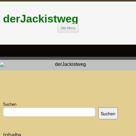
derJackistweg
Site Menu
Suchen
Suchen
Inhalte