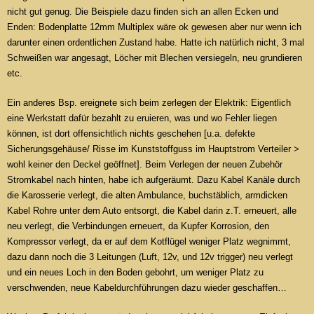
nicht gut genug. Die Beispiele dazu finden sich an allen Ecken und
Enden: Bodenplatte 12mm Multiplex wäre ok gewesen aber nur wenn ich
darunter einen ordentlichen Zustand habe. Hatte ich natürlich nicht, 3 mal
Schweißen war angesagt, Löcher mit Blechen versiegeln, neu grundieren
etc.
Ein anderes Bsp. ereignete sich beim zerlegen der Elektrik: Eigentlich
eine Werkstatt dafür bezahlt zu eruieren, was und wo Fehler liegen
können, ist dort offensichtlich nichts geschehen [u.a. defekte
Sicherungsgehäuse/ Risse im Kunststoffguss im Hauptstrom Verteiler >
wohl keiner den Deckel geöffnet]. Beim Verlegen der neuen Zubehör
Stromkabel nach hinten, habe ich aufgeräumt. Dazu Kabel Kanäle durch
die Karosserie verlegt, die alten Ambulance, buchstäblich, armdicken
Kabel Rohre unter dem Auto entsorgt, die Kabel darin z.T. erneuert, alle
neu verlegt, die Verbindungen erneuert, da Kupfer Korrosion, den
Kompressor verlegt, da er auf dem Kotflügel weniger Platz wegnimmt,
dazu dann noch die 3 Leitungen (Luft, 12v, und 12v trigger) neu verlegt
und ein neues Loch in den Boden gebohrt, um weniger Platz zu
verschwenden, neue Kabeldurchführungen dazu wieder geschaffen…