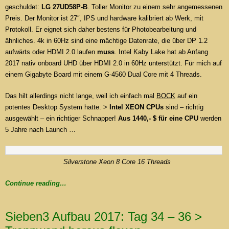
geschuldet:
LG 27UD58P-B
. Toller Monitor zu einem sehr angemessenen
Preis. Der Monitor ist 27″, IPS und hardware kalibriert ab Werk, mit
Protokoll. Er eignet sich daher bestens für Photobearbeitung und
ähnliches. 4k in 60Hz sind eine mächtige Datenrate, die über DP 1.2
aufwärts oder HDMI 2.0 laufen
muss
. Intel Kaby Lake hat ab Anfang
2017 nativ onboard UHD über HDMI 2.0 in 60Hz unterstützt. Für mich auf
einem Gigabyte Board mit einem G-4560 Dual Core mit 4 Threads.
Das hilt allerdings nicht lange, weil ich einfach mal
BOCK
auf ein
potentes Desktop System hatte. >
Intel XEON CPUs
sind – richtig
ausgewählt – ein richtiger Schnapper!
Aus 1440,- $ für eine CPU
werden
5 Jahre nach Launch …
Silverstone Xeon 8 Core 16 Threads
Continue reading…
Sieben3 Aufbau 2017: Tag 34 – 36 >