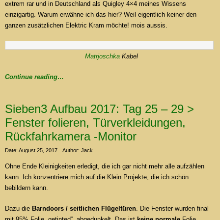
extrem rar und in Deutschland als Quigley 4×4 meines Wissens
einzigartig. Warum erwähne ich das hier? Weil eigentlich keiner den
ganzen zusätzlichen Elektric Kram möchte! mois aussis.
Matrjoschka
Kabel
Continue reading…
Sieben3 Aufbau 2017: Tag 25 – 29 >
Fenster folieren, Türverkleidungen,
Rückfahrkamera -Monitor
Date: August 25, 2017
Author: Jack
Ohne Ende Kleinigkeiten erledigt, die ich gar nicht mehr alle aufzählen
kann. Ich konzentriere mich auf die Klein Projekte, die ich schön
bebildern kann.
Dazu die
Barndoors / seitlichen Flügeltüren
. Die Fenster wurden final
mit 95% Folie „getinted“, abgedunkelt. Das ist
keine normale
Folie,