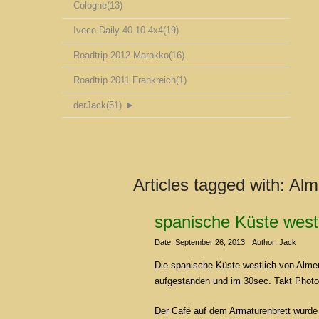
Cologne
(13)
Iveco Daily 40.10 4x4
(19)
Roadtrip 2012 Marokko
(16)
Roadtrip 2011 Frankreich
(1)
derJack
(51)
►
Articles tagged with:
Alm
spanische Küste westl
Date: September 26, 2013
Author: Jack
Die spanische Küste westlich von Almer
aufgestanden und im 30sec. Takt Photo
Der Café auf dem Armaturenbrett wurde