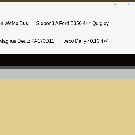
sen WoMo Bus
Sieben3 // Ford E350 4×4 Quigley
Magirus Deutz FA170D11
Iveco Daily 40.10 4×4