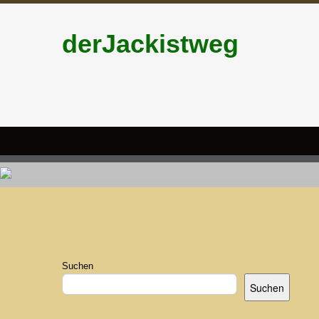
derJackistweg
Suchen
Suchen