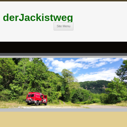
derJackistweg
Site Menu