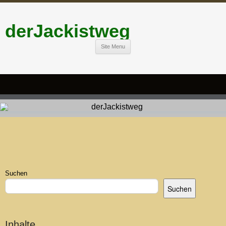
derJackistweg
Site Menu
Suchen
Suchen
Inhalte