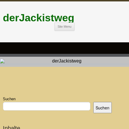
derJackistweg
Site Menu
Suchen
Suchen
Inhalte