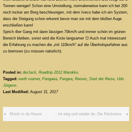
Tonnen weniger! Schon eine Umstellung, normalerweise kann ich bei 200
noch locker am Berg beschleunigen, mit dem Iveco habe ich ein System,
dass die Steigung schon erkennt bevor man sie mit dem bloßen Auge
erschließen kann!
Sprich 4ter Gang mit dann lässigen 70km/h und immer schön im grünen
Bereich bleiben, sonst wird die Kiste langsamer 🙂 Auch mal interessant
die Erfahrung zu machen die „mit 110km/h“ auf die Überholspurfahrer aus
zu bremsen (zu müssen natürlich).
Posted in:
derJack
,
Roadtrip 2012 Marokko
.
Tagged:
earth roamer
,
Pangaea
,
Pangea
,
Reisen
,
Start der Reise
,
Udo
Jürgens
.
Last Modified:
August 31, 2017
‹
Musik in da House
… ist weg und wieder da. Die Rückreise.
›