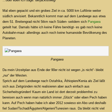
…oder eben ich sage: derjackistweg!
Mal eben gepackt und ein grobes Ziel in ca. 5000 km Luftlinie weiter
südlich anvisiert. Bekanntlich kommt man auf dem Landwege aus etwa
dem 51. Breitengrad nicht 5tkm nach Süden- seitdem sich
Pangaea
geteilt hat. Damals hätte ich keine Fähre benötigt- es gab noch keine
Autobahn-maut- allerdings auch noch keine humanoide Bevölkerung des
Planeten.
Pangaea
Da mein Urzeitplan aus Ende der 90er nicht ist wegen „is nicht“- bleibt
„nur“ der Westen.
Sprich auf dem Landwege nach Ostafrika, Äthiopien/Kenia als Ziel läßt
sich aus Zeitgründen nicht realisieren aber auch einfach aus
Sicherheitsgründen! Kaum ein Land ist dort derzeit problemfrei zu
bereisen auch wenn man natürlich immer „Glück“ oder eben Pech haben
kann. Auf Pech haben habe ich aber 2012 sowieso ein Abo und deshalb
fiel Sudan/Tschad/Ägypten/Algerien/Tunesien raus. Da bleibt nicht viel