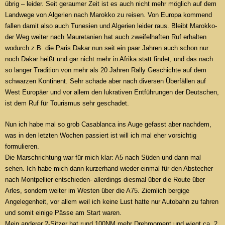
übrig – leider. Seit geraumer Zeit ist es auch nicht mehr möglich auf dem
Landwege von Algerien nach Marokko zu reisen. Von Europa kommend
fallen damit also auch Tunesien und Algerien leider raus. Bleibt Marokko-
der Weg weiter nach Mauretanien hat auch zweifelhaften Ruf erhalten
wodurch z.B. die Paris Dakar nun seit ein paar Jahren auch schon nur
noch Dakar heißt und gar nicht mehr in Afrika statt findet, und das nach
so langer Tradition von mehr als 20 Jahren Rally Geschichte auf dem
schwarzen Kontinent. Sehr schade aber nach diversen Überfällen auf
West Europäer und vor allem den lukrativen Entführungen der Deutschen,
ist dem Ruf für Tourismus sehr geschadet.
Nun ich habe mal so grob Casablanca ins Auge gefasst aber nachdem,
was in den letzten Wochen passiert ist will ich mal eher vorsichtig
formulieren.
Die Marschrichtung war für mich klar: A5 nach Süden und dann mal
sehen. Ich habe mich dann kurzerhand wieder einmal für den Abstecher
nach Montpellier entschieden- allerdings diesmal über die Route über
Arles, sondern weiter im Westen über die A75. Ziemlich bergige
Angelegenheit, vor allem weil ich keine Lust hatte nur Autobahn zu fahren
und somit einige Pässe am Start waren.
Mein anderer 2-Sitzer hat rund 100NM mehr Drehmoment und wiegt ca. 2