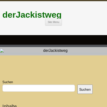
derJackistweg
Site Menu
Suchen
Suchen
Inhalte