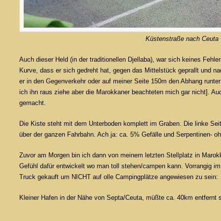
Küstenstraße nach Ceuta
Auch dieser Held (in der traditionellen Djellaba), war sich keines Fe
Kurve, dass er sich gedreht hat, gegen das Mittelstück geprallt und n
er in den Gegenverkehr oder auf meiner Seite 150m den Abhang runter! [
ich ihn raus ziehe aber die Marokkaner beachteten mich gar nicht]. Au
gemacht.
Die Kiste steht mit dem Unterboden komplett im Graben. Die linke Se
über der ganzen Fahrbahn. Ach ja: ca. 5% Gefälle und Serpentinen- o
Zuvor am Morgen bin ich dann von meinem letzten Stellplatz in Marok
Gefühl dafür entwickelt wo man toll stehen/campen kann. Vorrangig im 
Truck gekauft um NICHT auf olle Campingplätze angewiesen zu sein:
Kleiner Hafen in der Nähe von Septa/Ceuta, müßte ca. 40km entfernt 