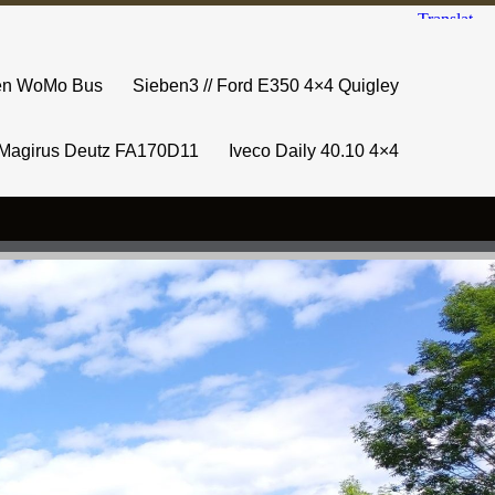
sen WoMo Bus
Sieben3 // Ford E350 4×4 Quigley
Magirus Deutz FA170D11
Iveco Daily 40.10 4×4