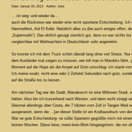
Date: Januar 20, 2013
Author: Jack
… ist weg -und wieder da …
auch die Rückreise war wieder eine recht spontane Entscheidung. Ich 
Hammelfest, Aid El Kebir. Natürlich alles zu (bw auch einiges offen, 
„Supermarkt“). Das ehrlich gesagt ziemlich gut, denn so war nichts los 
vergleichbar mit Weihnachten in Deutschland- sehr angenehm.
So konnte ich mit dem Truck schön überall lang ohne viel Stress. Nur d
dem Ausländer mal zeigen zu müssen, wie toll man in Marokko fährt, g
Moment auf der Hupe als die Ampel auf Grün umschlug- ich stand vorn 
Ich meine exakt, nicht eine oder 2 Zehntel Sekunden nach grün, sonde
auf die Straße los zu lassen.
Am nächsten Tag war die Stadt, Marrakesch ist eine Millionen Stadt, eb
hätten. Also bin ich kurzerhand nach Westen, und dann recht straigt w
Diesmal allerdings über Ceuta, die 7 Idioten vom Zoll in Tangier Med w
ausgerastet, wenn die …[an dieser Stelle ist ein Kraftausdruck von de
War ne gute Entscheidung- ne süße Spanierin gegrüßte mich mit einem 
letzten Wochen. Diese leise, meist-kein-Wort-Umgangsform, die mir oft