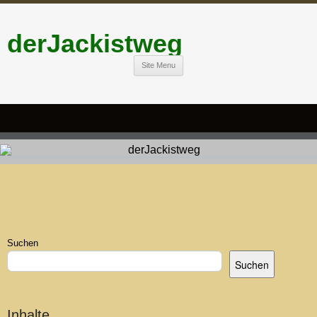
derJackistweg
Site Menu
Suchen
Suchen
Inhalte