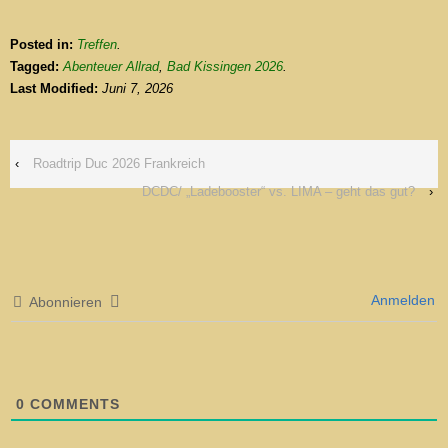
Posted in:
Treffen
.
Tagged:
Abenteuer Allrad
,
Bad Kissingen 2026
.
Last Modified:
Juni 7, 2026
‹
Roadtrip Duc 2026 Frankreich
DCDC/ „Ladebooster“ vs. LIMA – geht das gut?
›
Anmelden
Abonnieren
0
COMMENTS