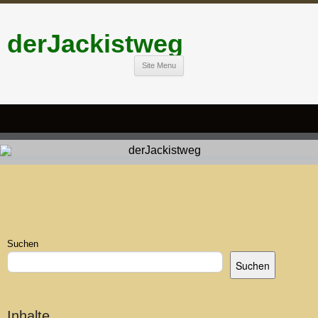
derJackistweg
Site Menu
Suchen
Suchen
Inhalte