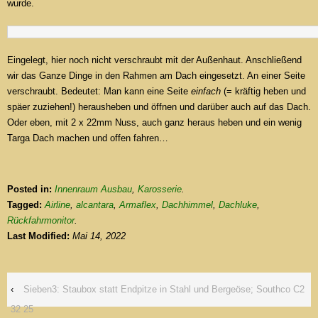
wurde.
Eingelegt, hier noch nicht verschraubt mit der Außenhaut. Anschließend
wir das Ganze Dinge in den Rahmen am Dach eingesetzt. An einer Seite
verschraubt. Bedeutet: Man kann eine Seite
einfach
(= kräftig heben und
späer zuziehen!) herausheben und öffnen und darüber auch auf das Dach.
Oder eben, mit 2 x 22mm Nuss, auch ganz heraus heben und ein wenig
Targa Dach machen und offen fahren…
Posted in:
Innenraum Ausbau
,
Karosserie
.
Tagged:
Airline
,
alcantara
,
Armaflex
,
Dachhimmel
,
Dachluke
,
Rückfahrmonitor
.
Last Modified:
Mai 14, 2022
‹
Sieben3: Staubox statt Endpitze in Stahl und Bergeöse; Southco C2
32 25