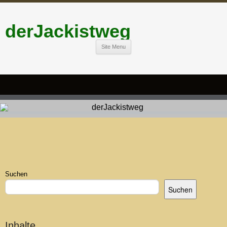
derJackistweg
Site Menu
Suchen
Suchen
Inhalte