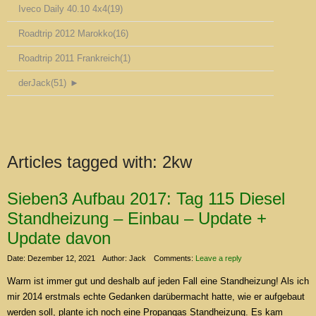
Iveco Daily 40.10 4x4
(19)
Roadtrip 2012 Marokko
(16)
Roadtrip 2011 Frankreich
(1)
derJack
(51)
►
Articles tagged with:
2kw
Sieben3 Aufbau 2017: Tag 115 Diesel
Standheizung – Einbau – Update +
Update davon
Date: Dezember 12, 2021
Author: Jack
Comments:
Leave a reply
Warm ist immer gut und deshalb auf jeden Fall eine Standheizung! Als ich
mir 2014 erstmals echte Gedanken darübermacht hatte, wie er aufgebaut
werden soll, plante ich noch eine Propangas Standheizung. Es kam