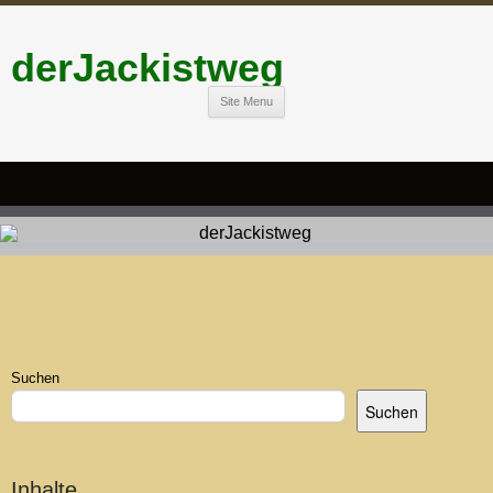
derJackistweg
Site Menu
Suchen
Suchen
Inhalte