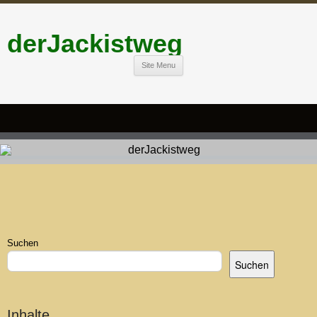
derJackistweg
Site Menu
Suchen
Suchen
Inhalte