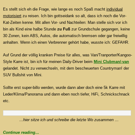
Es stellt sich eh die Frage, wie lange es noch Spaß macht
individual
motorisiert
zu reisen. Ich bin gottseidank so alt, dass ich noch die Vor-
Kat-Zeiten kenne. Mit allen Vor- und Nachteilen: Man stelle sich vor ich
bin als Kind eine halbe Stunde
zu Fuß
zur Grundschule gegangen, keine
30 Zonen, kein ABS, Autos, die automatisch bremsen oder gar freiwillig
anhalten. Wenn ich einen Verbrenner gehört habe, wusste ich: GEFAHR.
Auf Grund der völlig kranken Preise für alles, was Van/Tranporter/Kangoo-
Style Karre ist, bin ich für meinen Daily-Driver beim
Mini Clubman/-van
gelandet. Nicht zu verwechseln, mit dem bescheuerten Countryman! der
SUV Bullshit von Mini.
Sollte erst super-billo werden, wurde dann aber doch eine 5k Karre mit
Leder/Klima/Panorama und dann eben noch tiefer, HiFi, Schnickschnack
etc.
…hier sitze ich und schreibe die letzte Wo zusammen …
Continue reading…