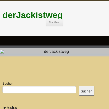
derJackistweg
Site Menu
Suchen
Suchen
Inhalte