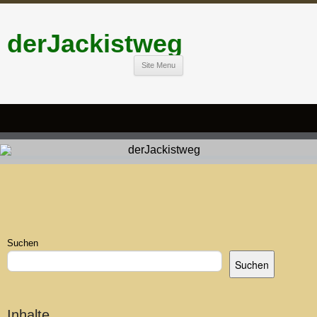
derJackistweg
Site Menu
Suchen
Suchen
Inhalte