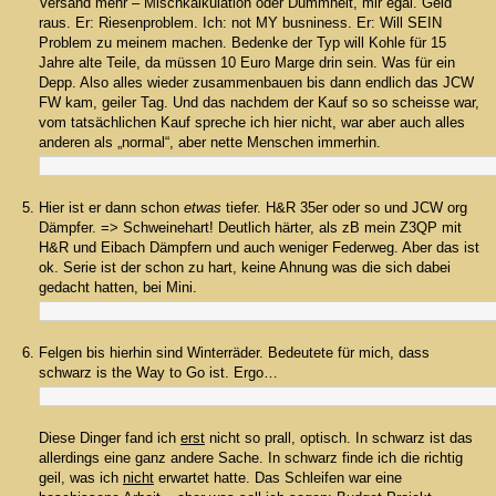
Versand mehr – Mischkalkulation oder Dummheit, mir egal. Geld
raus. Er: Riesenproblem. Ich: not MY busniness. Er: Will SEIN
Problem zu meinem machen. Bedenke der Typ will Kohle für 15
Jahre alte Teile, da müssen 10 Euro Marge drin sein. Was für ein
Depp. Also alles wieder zusammenbauen bis dann endlich das JCW
FW kam, geiler Tag. Und das nachdem der Kauf so so scheisse war,
vom tatsächlichen Kauf spreche ich hier nicht, war aber auch alles
anderen als „normal“, aber nette Menschen immerhin.
Hier ist er dann schon
etwas
tiefer. H&R 35er oder so und JCW org
Dämpfer. => Schweinehart! Deutlich härter, als zB mein Z3QP mit
H&R und Eibach Dämpfern und auch weniger Federweg. Aber das ist
ok. Serie ist der schon zu hart, keine Ahnung was die sich dabei
gedacht hatten, bei Mini.
Felgen bis hierhin sind Winterräder. Bedeutete für mich, dass
schwarz is the Way to Go ist. Ergo…
Diese Dinger fand ich
erst
nicht so prall, optisch. In schwarz ist das
allerdings eine ganz andere Sache. In schwarz finde ich die richtig
geil, was ich
nicht
erwartet hatte. Das Schleifen war eine