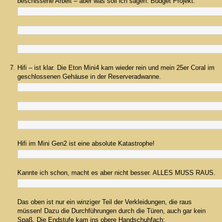
beschissene Arbeit – aber was soll ich sagen: Budget Projekt.
Hifi – ist klar. Die Eton Mini4 kam wieder rein und mein 25er Coral im
geschlossenen Gehäuse in der Reserveradwanne.
Hifi im Mini Gen2 ist eine absolute Katastrophe!
Kannte ich schon, macht es aber nicht besser. ALLES MUSS RAUS.
Das oben ist nur ein winziger Teil der Verkleidungen, die raus
müssen! Dazu die Durchführungen durch die Türen, auch gar kein
Spaß. Die Endstufe kam ins obere Handschuhfach: