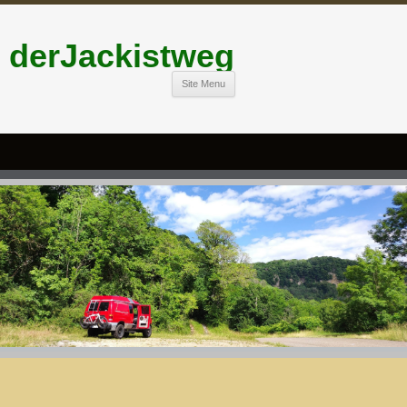
derJackistweg
Site Menu