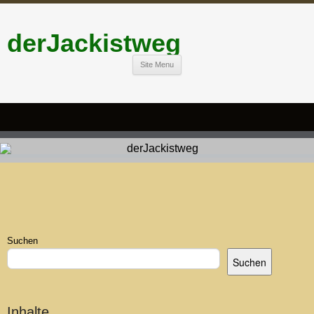
derJackistweg
Site Menu
Suchen
Suchen
Inhalte