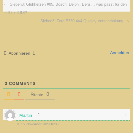
‹
Sieben3: Glühkerzen #85, Bosch, Delphi, Beru … was passt für den
6.9 / 7.3 IDI?
Sieben3: Ford E350 4×4 Quigley Verschränkung
›
Anmelden
Abonnieren
3
COMMENTS
Älteste
Martin
15. November 2020 16:39