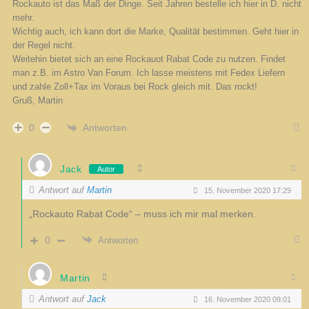
Rockauto ist das Maß der Dinge. Seit Jahren bestelle ich hier in D. nicht
mehr.
Wichtig auch, ich kann dort die Marke, Qualität bestimmen. Geht hier in
der Regel nicht.
Weitehin bietet sich an eine Rockauot Rabat Code zu nutzen. Findet
man z.B. im Astro Van Forum. Ich lasse meistens mit Fedex Liefern
und zahle Zoll+Tax im Voraus bei Rock gleich mit. Das rockt!
Gruß, Martin
Antworten
0
Jack
Autor
Antwort auf
Martin
15. November 2020 17:29
„Rockauto Rabat Code“ – muss ich mir mal merken.
0
Antworten
Martin
Antwort auf
Jack
16. November 2020 09:01