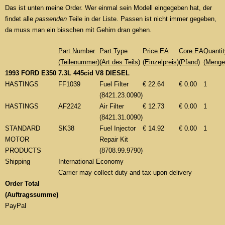
Das ist unten meine Order. Wer einmal sein Modell eingegeben hat, der
findet alle
passenden
Teile in der Liste. Passen ist nicht immer gegeben,
da muss man ein bisschen mit Gehirn dran gehen.
Part Number
Part Type
Price EA
Core EA
Quantit
(Teilenummer)
(Art des Teils)
(Einzelpreis)
(Pfand)
(Menge
1993 FORD E350 7.3L 445cid V8 DIESEL
HASTINGS
FF1039
Fuel Filter
€ 22.64
€ 0.00
1
(8421.23.0090)
HASTINGS
AF2242
Air Filter
€ 12.73
€ 0.00
1
(8421.31.0090)
STANDARD
SK38
Fuel Injector
€ 14.92
€ 0.00
1
MOTOR
Repair Kit
PRODUCTS
(8708.99.9790)
Shipping
International Economy
Carrier may collect duty and tax upon delivery
Order Total
(Auftragssumme)
PayPal