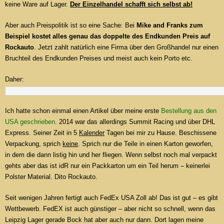
keine Ware auf Lager.
Der Einzelhandel schafft sich selbst ab!
Aber auch Preispolitik ist so eine Sache: Bei
Mike and Franks zum
Beispiel kostet alles genau das doppelte des Endkunden Preis auf
Rockauto
. Jetzt zahlt natürlich eine Firma über den Großhandel nur einen
Bruchteil des Endkunden Preises und meist auch kein Porto etc.
Daher:
Ich hatte schon einmal einen Artikel über meine erste
Bestellung aus den
USA geschrieben
. 2014 war das allerdings Summit Racing und über DHL
Express. Seiner Zeit in 5
Kalender
Tagen bei mir zu Hause. Beschissene
Verpackung, sprich
keine
. Sprich nur die Teile in einen Karton geworfen,
in dem die dann listig hin und her fliegen. Wenn selbst noch mal verpackt
gehts aber das ist idR nur ein Packkarton um ein Teil herum – keinerlei
Polster Material. Dito Rockauto.
Seit wenigen Jahren fertigt auch FedEx USA Zoll ab! Das ist gut – es gibt
Wettbewerb. FedEX ist auch günstiger – aber nicht so schnell, wenn das
Leipzig Lager gerade Bock hat aber auch nur dann. Dort lagen meine