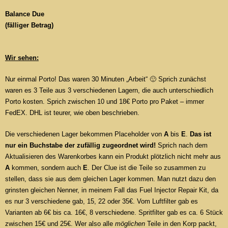
Balance Due
(fälliger Betrag)
Wir sehen:
Nur einmal Porto! Das waren 30 Minuten „Arbeit“ 🙂 Sprich zunächst
waren es 3 Teile aus 3 verschiedenen Lagern, die auch unterschiedlich
Porto kosten. Sprich zwischen 10 und 18€ Porto pro Paket – immer
FedEX. DHL ist teurer, wie oben beschrieben.
Die verschiedenen Lager bekommen Placeholder von
A
bis
E
.
Das ist
nur ein Buchstabe der zufällig zugeordnet wird!
Sprich nach dem
Aktualisieren des Warenkorbes kann ein Produkt plötzlich nicht mehr aus
A
kommen, sondern auch
E
. Der Clue ist die Teile so zusammen zu
stellen, dass sie aus dem gleichen Lager kommen. Man nutzt dazu den
grinsten gleichen Nenner, in meinem Fall das Fuel Injector Repair Kit, da
es nur 3 verschiedene gab, 15, 22 oder 35€. Vom Luftfilter gab es
Varianten ab 6€ bis ca. 16€, 8 verschiedene. Spritfilter gab es ca. 6 Stück
zwischen 15€ und 25€. Wer also alle
möglichen
Teile in den Korp packt,