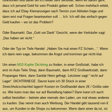
funktioniert und daher bin ich leider sehr sensibel, wenn es darum geht,
dass ich jemand Geld für sein Produkt geben will. Schon mehrfach erlebt,
dass ich auf Ebay Kleinanzeigen nach Termin zum Abholen frage und
dann erst mal Fragen beantworten soll … Ich: Ich will das einfach gegen
Geld kaufen – wo ist das Problem?
Oder Baumarkt: Das „Gott sei Dank“ Gesicht, wenn der
Verkäufer
sagt:
„Das haben wir nicht.“
Oder der Typ im Teile Handel: „Haben Sie mal einen FZ Schein…“. Wenn
ich dann
nein
sage, bekommen die Angst und kommen gar nicht klar.
Um einen
M10 Kupfer Dichtring
zu finden, in einer Großstatt, habe ich
erst im Auto Teile Shop, dann Baumarkt, dann KFZ Großwerkstatt, dann
Propangas Heini, dann Sanitär Heini gefragt. Letzterer sagt:“ nicht auf
Lager“. DICHTRINEGE. Davon kann ich 30 Stück in einer
Streichholzschachtel
lagern
! Kosten im Großhandel dann 2€ / Größe oder
so. Wie kann man das nur auf Bestellung haben? Dann kann ich auch
selbst bestellen – betrete aber niemals den Laden, um mal etwas anderes
zu kaufen. Das nennt man auch Werbung. Der Handel gibt tausend von €
aus, um Kunden in die Shops zu bekommen. Wenn dann einer da ist, ist