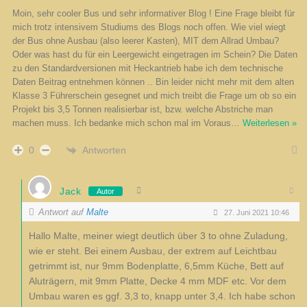
Moin, sehr cooler Bus und sehr informativer Blog ! Eine Frage bleibt für
mich trotz intensivem Studiums des Blogs noch offen. Wie viel wiegt
der Bus ohne Ausbau (also leerer Kasten), MIT dem Allrad Umbau?
Oder was hast du für ein Leergewicht eingetragen im Schein? Die Daten
zu den Standardversionen mit Heckantrieb habe ich dem technische
Daten Beitrag entnehmen können .. Bin leider nicht mehr mit dem alten
Klasse 3 Führerschein gesegnet und mich treibt die Frage um ob so ein
Projekt bis 3,5 Tonnen realisierbar ist, bzw. welche Abstriche man
machen muss. Ich bedanke mich schon mal im Voraus
…
Weiterlesen »
Antworten
0
Jack
Autor
Antwort auf
Malte
27. Juni 2021 10:46
Hallo Malte, meiner wiegt deutlich über 3 to ohne Zuladung,
wie er steht. Bei einem Ausbau, der extrem auf Leichtbau
getrimmt ist, nur 9mm Bodenplatte, 6,5mm Küche, Bett auf
Aluträgern, mit 9mm Platte, Decke 4 mm MDF etc. Vor dem
Umbau waren es ggf. 3,3 to, knapp unter 3,4. Ich habe schon