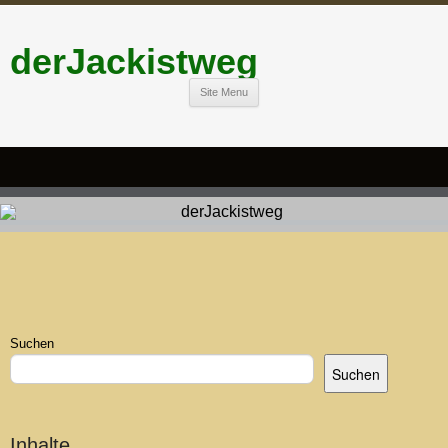
derJackistweg
Site Menu
Suchen
Suchen
Inhalte