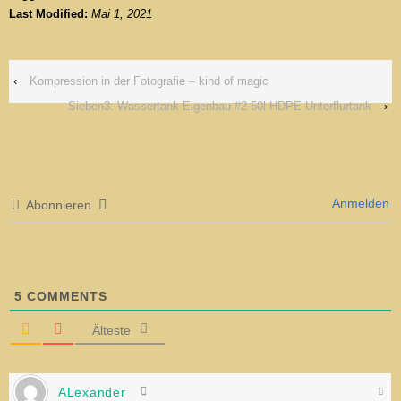
Last Modified:
Mai 1, 2021
‹
Kompression in der Fotografie – kind of magic
Sieben3: Wassertank Eigenbau #2 50l HDPE Unterflurtank
›
Anmelden
Abonnieren
5
COMMENTS
Älteste
ALexander