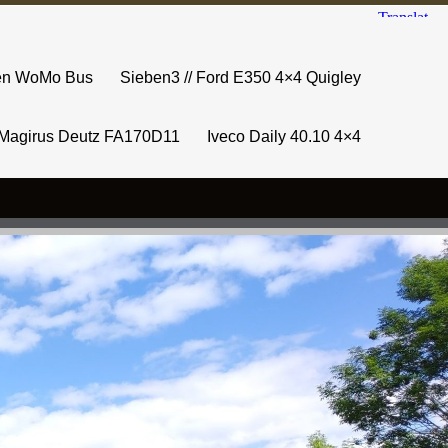
sen WoMo Bus
Sieben3 // Ford E350 4×4 Quigley
Magirus Deutz FA170D11
Iveco Daily 40.10 4×4