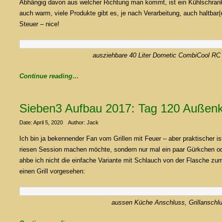
Abhängig davon aus welcher Richtung man kommt, ist ein Kühlschrank
auch warm, viele Produkte gibt es, je nach Verarbeitung, auch haltbar
Steuer – nice!
ausziehbare 40 Liter
Dometic CombiCool RC
Continue reading…
Sieben3 Aufbau 2017: Tag 120 Außenkü
Date: April 5, 2020
Author: Jack
Ich bin ja bekennender Fan vom Grillen mit Feuer – aber praktischer
riesen Session machen möchte, sondern nur mal ein paar Gürkchen o
ahbe ich nicht die einfache Variante mit Schlauch von der Flasche zum V
einen Grill vorgesehen:
aussen Küche Anschluss, Grillanschl