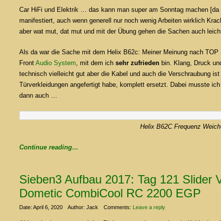
Car HiFi und Elektrik … das kann man super am Sonntag machen [da lau
manifestiert, auch wenn generell nur noch wenig Arbeiten wirklich Kra
aber wat mut, dat mut und mit der Übung gehen die Sachen auch leic
Als da war die Sache mit dem Helix B62c: Meiner Meinung nach TOP S
Front
Audio System
, mit dem ich
sehr zufrieden
bin. Klang, Druck und
technisch vielleicht gut aber die Kabel und auch die Verschraubung ist
Türverkleidungen angefertigt habe, komplett ersetzt. Dabei musste ich 
dann auch …
Helix B62C Frequenz Weich
Continue reading…
Sieben3 Aufbau 2017: Tag 121 Slider V
Dometic CombiCool RC 2200 EGP
Date: April 6, 2020
Author: Jack
Comments:
Leave a reply