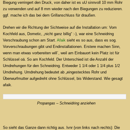
Biegung verringert den Druck, von daher ist es uU sinnvoll 10 mm Rohr
zu verwenden und auf 8 mm wieder nach den Biegungen zu reduzieren.
ggf. mache ich das bei dem Grillanschluss für draußen.
Drehen wir die Richtung der Sichtweise auf die Installation um: Vom
Kochfeld aus, Dometic, „nicht ganz billig“ :-), war eine Schneidring
Verschraubung schon am Start.
Afaik
sieht es so aus, dass es sog.
Vorverschraubungen gibt und Endinstallationen. Erstere machen Sinn,
wenn man etwas vorbereiten will´, weil am Einbauort kein Platz ist für
Schlüssel oä. So am Kochfeld. Der Unterschied ist die Anzahl der
Umdrehungen für den Schneidring. Entweder 1 1/4 oder 1 1/4 plus 1/2
Umdrehung. Umdrehung bedeutet ab „eingestecktes Rohr und
Überwurfmutter aufgedreht ohne Schlüssel, bis Widerstand. Wie gesagt
afaik.
Propangas – Schneidring anziehen
So sieht das Ganze dann richtig aus. lvnr (von links nach rechts): Die