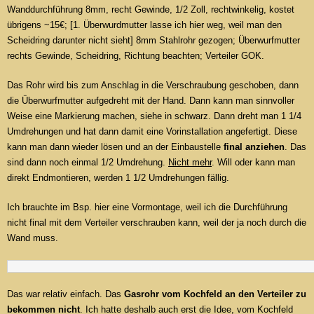
Wanddurchführung 8mm, recht Gewinde, 1/2 Zoll, rechtwinkelig, kostet
übrigens ~15€; [1. Überwurdmutter lasse ich hier weg, weil man den
Scheidring darunter nicht sieht] 8mm Stahlrohr gezogen; Überwurfmutter
rechts Gewinde, Scheidring, Richtung beachten; Verteiler GOK.
Das Rohr wird bis zum Anschlag in die Verschraubung geschoben, dann
die Überwurfmutter aufgedreht mit der Hand. Dann kann man sinnvoller
Weise eine Markierung machen, siehe in schwarz. Dann dreht man 1 1/4
Umdrehungen und hat dann damit eine Vorinstallation angefertigt. Diese
kann man dann wieder lösen und an der Einbaustelle
final anziehen
. Das
sind dann noch einmal 1/2 Umdrehung.
Nicht mehr
. Will oder kann man
direkt Endmontieren, werden 1 1/2 Umdrehungen fällig.
Ich brauchte im Bsp. hier eine Vormontage, weil ich die Durchführung
nicht final mit dem Verteiler verschrauben kann, weil der ja noch durch die
Wand muss.
Das war relativ einfach. Das
Gasrohr vom Kochfeld an den Verteiler zu
bekommen nicht
. Ich hatte deshalb auch erst die Idee, vom Kochfeld