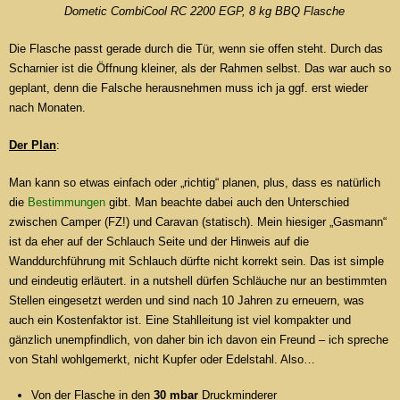
Dometic CombiCool RC 2200 EGP, 8 kg BBQ Flasche
Die Flasche passt gerade durch die Tür, wenn sie offen steht. Durch das
Scharnier ist die Öffnung kleiner, als der Rahmen selbst. Das war auch so
geplant, denn die Falsche herausnehmen muss ich ja ggf. erst wieder
nach Monaten.
Der Plan
:
Man kann so etwas einfach oder „richtig“ planen, plus, dass es natürlich
die
Bestimmungen
gibt. Man beachte dabei auch den Unterschied
zwischen Camper (FZ!) und Caravan (statisch). Mein hiesiger „Gasmann“
ist da eher auf der Schlauch Seite und der Hinweis auf die
Wanddurchführung mit Schlauch dürfte nicht korrekt sein. Das ist simple
und eindeutig erläutert. in a nutshell dürfen Schläuche nur an bestimmten
Stellen eingesetzt werden und sind nach 10 Jahren zu erneuern, was
auch ein Kostenfaktor ist. Eine Stahlleitung ist viel kompakter und
gänzlich unempfindlich, von daher bin ich davon ein Freund – ich spreche
von Stahl wohlgemerkt, nicht Kupfer oder Edelstahl. Also…
Von der Flasche in den
30 mbar
Druckminderer