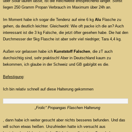
über Solar laufen lasse, ist die Reichweite entsprechend länger. Sonst
liegen 250 Gramm Propan Verbrauch im Maximum über 24h an.
Im Moment habe ich sogar die Tendenz auf eine 6 kg
Alu
Flasche zu
gehen, da deutlich leichter. Gleichwohl: Wie oft packe ich die an? Auch
interessant ist die 3 kg Falsche, die jetzt öfter gesehen habe. Die hat den
Durchmesser der 5kg Flasche ist aber sehr viel niedriger, Tara 4,4 kg.
Außen vor gelassen habe ich
Kunststoff Falschen
, die zT auch
durchsichtig sind, sehr praktisch! Aber in Deutschland kaum zu
bekommen, ich glaube in der Schweiz und GB gab/gibt es die.
Befestigung
:
Ich bin relativ schnell auf diese Halterung gekommen
„Frolic“ Propangas Flaschen Halterung
, dann habe ich weiter gesucht aber nichts besseres befunden. Und das
will schon etwas heißen. Unzufrieden hatte ich versucht aus