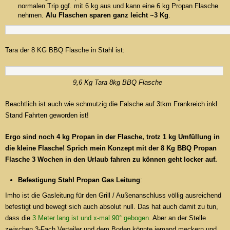
normalen Trip ggf. mit 6 kg aus und kann eine 6 kg Propan Flasche
nehmen.
Alu Flaschen sparen ganz leicht ~3 Kg
.
Tara der 8 KG BBQ Flasche in Stahl ist:
9,6 Kg Tara 8kg BBQ Flasche
Beachtlich ist auch wie schmutzig die Falsche auf 3tkm Frankreich inkl
Stand Fahrten geworden ist!
Ergo sind noch 4 kg Propan in der Flasche, trotz 1 kg Umfüllung in
die kleine Flasche! Sprich mein Konzept mit der 8 Kg BBQ Propan
Flasche 3 Wochen in den Urlaub fahren zu können geht locker auf.
Befestigung Stahl Propan Gas Leitung
:
Imho ist die Gasleitung für den Grill / Außenanschluss völlig ausreichend
befestigt und bewegt sich auch absolut null. Das hat auch damit zu tun,
dass die
3 Meter lang ist und x-mal 90° gebogen
. Aber an der Stelle
zwischen 3-Fach Verteiler und dem Boden könnte jemand meckern und