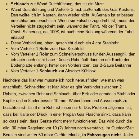
Schlauch
zur Wand Durchführung, das ist ein Muss
Wand Durchführung und Verteiler 3-fach außerhalb des Gas Kastens.
Den wollte ich im Kasten, dann wieder nicht. Außerhalb ist er besser
erreichbar und ersichtlich. Wenn sie Falsche zugedreht ist, muss der
Verteiler nicht ztugedreht sein, während der Fahrt. Mit der Truma
Crash Sicherung, ca. 100€, ist auch eine Nutzung während der Fahrt
erlaubt!
Diese Verbindung, oben, geschieht durch ein 4 cm Stahlrohr
Vom Verteiler 1
Rohr
zum Gas Kochfeld
Vom Verteiler 1
Rohr
zum Schnellverschluss für den Aussengrill, den
ich aber noch nicht habe. Dieses Rohr läuft dann an der Kante der
Bodenplatte entlang, hinter den Vordersitzen, zur B-Säule Beifahrer
Vom Verteiler 1
Schlauch
zur Absober Kühlbox.
Nachdem das klar war musste ich noch herausfinden, wie man was
anschließt. Schneidring ist klar. Aber es gibt Verbinder zwischen 2
Rohren, zwischen Rohr und Schlauch, über Eck oder gerade in Stahl oder
Kupfer und in 8 oder besser 10 mm. Wobei Innen und Aussenmaß zu
beachten ist. Ein 8 mm Rohr ist innen nur 6. Das Problem allgemein ist,
dass bei Kälte der Druck in einer Propan Gas Flasche sinkt, dass kann
so krass sein, dass Geräte nicht mehr funktionieren. Das wird durch die
allg. 30 mbar Regelung vor 10 (?) Jahren noch verstärkt. Im Outdoor/Zelt
Bereich sind weiter 50 mbar Geräte erlaubt,
in Fahrzeugen nicht
. Jeder