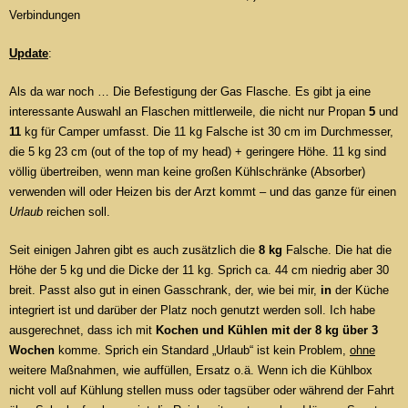
Verbindungen
Update
:
Als da war noch … Die Befestigung der Gas Flasche. Es gibt ja eine
interessante Auswahl an Flaschen mittlerweile, die nicht nur Propan
5
und
11
kg für Camper umfasst. Die 11 kg Falsche ist 30 cm im Durchmesser,
die 5 kg 23 cm (out of the top of my head) + geringere Höhe. 11 kg sind
völlig übertreiben, wenn man keine großen Kühlschränke (Absorber)
verwenden will oder Heizen bis der Arzt kommt – und das ganze für einen
Urlaub
reichen soll.
Seit einigen Jahren gibt es auch zusätzlich die
8 kg
Falsche. Die hat die
Höhe der 5 kg und die Dicke der 11 kg. Sprich ca. 44 cm niedrig aber 30
breit. Passt also gut in einen Gasschrank, der, wie bei mir,
in
der Küche
integriert ist und darüber der Platz noch genutzt werden soll. Ich habe
ausgerechnet, dass ich mit
Kochen und Kühlen
mit der 8 kg über 3
Wochen
komme. Sprich ein Standard „Urlaub“ ist kein Problem,
ohne
weitere Maßnahmen, wie auffüllen, Ersatz o.ä. Wenn ich die Kühlbox
nicht voll auf Kühlung stellen muss oder tagsüber oder während der Fahrt