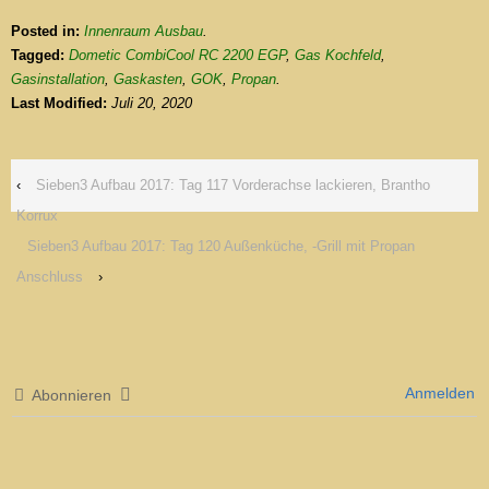
Posted in:
Innenraum Ausbau
.
Tagged:
Dometic CombiCool RC 2200 EGP
,
Gas Kochfeld
,
Gasinstallation
,
Gaskasten
,
GOK
,
Propan
.
Last Modified:
Juli 20, 2020
‹
Sieben3 Aufbau 2017: Tag 117 Vorderachse lackieren, Brantho
Korrux
Sieben3 Aufbau 2017: Tag 120 Außenküche, -Grill mit Propan
Anschluss
›
Anmelden
Abonnieren