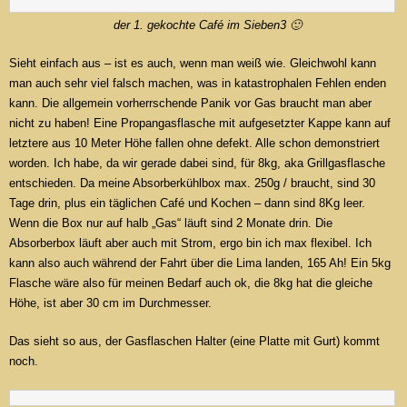
der 1. gekochte Café im Sieben3 🙂
Sieht einfach aus – ist es auch, wenn man weiß wie. Gleichwohl kann
man auch sehr viel falsch machen, was in katastrophalen Fehlen enden
kann. Die allgemein vorherrschende Panik vor Gas braucht man aber
nicht zu haben! Eine Propangasflasche mit aufgesetzter Kappe kann auf
letztere aus 10 Meter Höhe fallen ohne defekt. Alle schon demonstriert
worden. Ich habe, da wir gerade dabei sind, für 8kg, aka Grillgasflasche
entschieden. Da meine Absorberkühlbox max. 250g / braucht, sind 30
Tage drin, plus ein täglichen Café und Kochen – dann sind 8Kg leer.
Wenn die Box nur auf halb „Gas“ läuft sind 2 Monate drin. Die
Absorberbox läuft aber auch mit Strom, ergo bin ich max flexibel. Ich
kann also auch während der Fahrt über die Lima landen, 165 Ah! Ein 5kg
Flasche wäre also für meinen Bedarf auch ok, die 8kg hat die gleiche
Höhe, ist aber 30 cm im Durchmesser.
Das sieht so aus, der Gasflaschen Halter (eine Platte mit Gurt) kommt
noch.