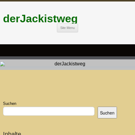
derJackistweg
Site Menu
Suchen
Suchen
Inhalte