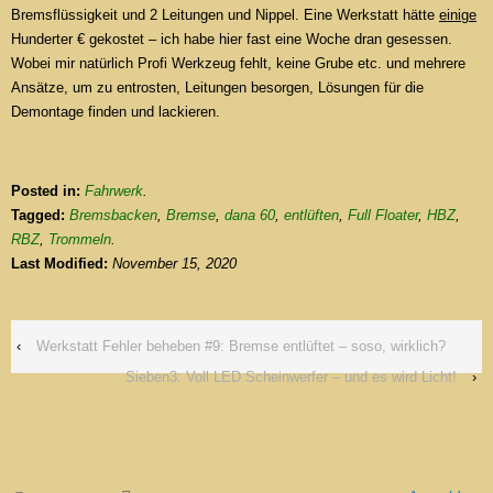
Bremsflüssigkeit und 2 Leitungen und Nippel. Eine Werkstatt hätte
einige
Hunderter € gekostet – ich habe hier fast eine Woche dran gesessen.
Wobei mir natürlich Profi Werkzeug fehlt, keine Grube etc. und mehrere
Ansätze, um zu entrosten, Leitungen besorgen, Lösungen für die
Demontage finden und lackieren.
Posted in:
Fahrwerk
.
Tagged:
Bremsbacken
,
Bremse
,
dana 60
,
entlüften
,
Full Floater
,
HBZ
,
RBZ
,
Trommeln
.
Last Modified:
November 15, 2020
‹
Werkstatt Fehler beheben #9: Bremse entlüftet – soso, wirklich?
Sieben3: Voll LED Scheinwerfer – und es wird Licht!
›