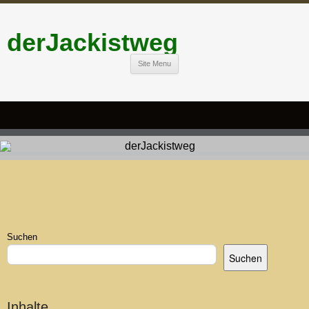
derJackistweg
Site Menu
Suchen
Suchen
Inhalte