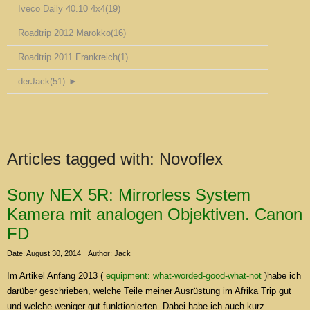
Iveco Daily 40.10 4x4
(19)
Roadtrip 2012 Marokko
(16)
Roadtrip 2011 Frankreich
(1)
derJack
(51)
►
Articles tagged with:
Novoflex
Sony NEX 5R: Mirrorless System
Kamera mit analogen Objektiven. Canon
FD
Date: August 30, 2014
Author: Jack
Im Artikel Anfang 2013 (
equipment: what-worded-good-what-not
)habe ich
darüber geschrieben, welche Teile meiner Ausrüstung im Afrika Trip gut
und welche weniger gut funktionierten. Dabei habe ich auch kurz