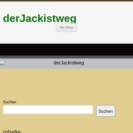
derJackistweg
Site Menu
Suchen
Suchen
Inhalte