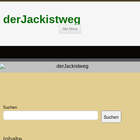
derJackistweg
Site Menu
Suchen
Suchen
Inhalte