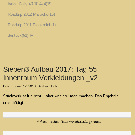
Iveco Daily 40.10 4x4
(19)
Roadtrip 2012 Marokko
(16)
Roadtrip 2011 Frankreich
(1)
derJack
(51)
►
Sieben3 Aufbau 2017: Tag 55 –
Innenraum Verkleidungen _v2
Date: Januar 17, 2018
Author: Jack
Stückwerk at it´s best – aber was soll man machen. Das Ergebnis
entschädigt.
hintere rechte Seitenverkleidung unten