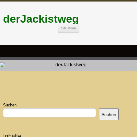
derJackistweg
Site Menu
Suchen
Suchen
Inhalte