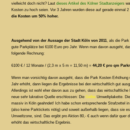
vielleicht doch nicht? Laut
dieses Artikel des Kölner Stadtanzeigers
war
Kosten zu hoch seien. Vor 3 Jahren wurden diese auf gerade einmal 2 
die Kosten um 50% hoher.
Ausgehend von der Aussage der Stadt Köln von 2011
, als die Park
gute Parkplätze bei 6100 Euro pro Jahr. Wenn man davon ausgeht, dass
folgende Rechnung:
6100 € / 12 Monate / (2,3 m x 5 m = 11,50 m) =
44,20 € pro qm Park
Wenn man vorsichtig davon ausgeht, dass die Park Kosten Erhöhung u
Jahr erhöht, dann liegen die Ergebnisse bei den wirtschaftlich gut au
Allerdings ist wohl eher davon aus zu gehen, dass das wirtschaftliche E
neue sehr lukrative Quelle erschlossen: Die
Gelbe
Umweltplakette
. Di
massiv in Köln geahndet! Ich habe schon entsprechende Strafzettel i
(also keine Parktickets nötig) und soweit außerhalb liegen, dass sie e
Umweltzone, sind. Das ergibt pro Aktion 80,- € auch wenn dafür quer 
erhöht das wirtschaftliche Ergebnis.