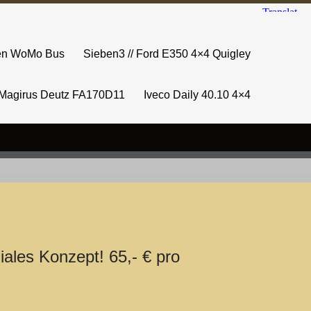
sen WoMo Bus
Sieben3 // Ford E350 4×4 Quigley
Magirus Deutz FA170D11
Iveco Daily 40.10 4×4
ales Konzept! 65,- € pro