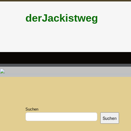
derJackistweg
Suchen
Suchen