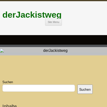
derJackistweg
Site Menu
Suchen
Suchen
Inhalte