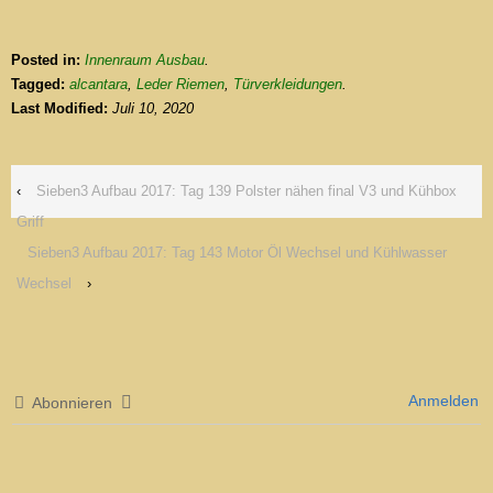
Posted in:
Innenraum Ausbau
.
Tagged:
alcantara
,
Leder Riemen
,
Türverkleidungen
.
Last Modified:
Juli 10, 2020
‹
Sieben3 Aufbau 2017: Tag 139 Polster nähen final V3 und Kühbox
Griff
Sieben3 Aufbau 2017: Tag 143 Motor Öl Wechsel und Kühlwasser
Wechsel
›
Anmelden
Abonnieren