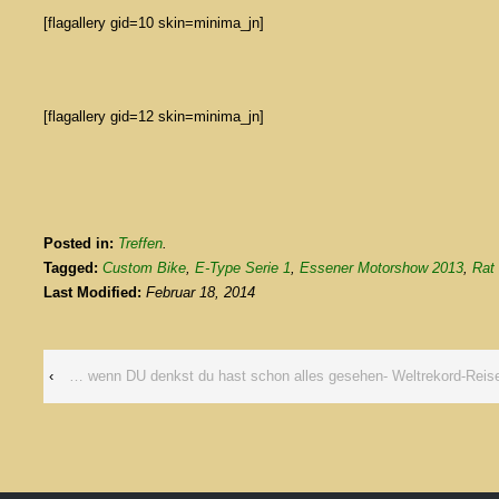
[flagallery gid=10 skin=minima_jn]
[flagallery gid=12 skin=minima_jn]
Posted in:
Treffen
.
Tagged:
Custom Bike
,
E-Type Serie 1
,
Essener Motorshow 2013
,
Rat
Last Modified:
Februar 18, 2014
‹
… wenn DU denkst du hast schon alles gesehen- Weltrekord-Reis