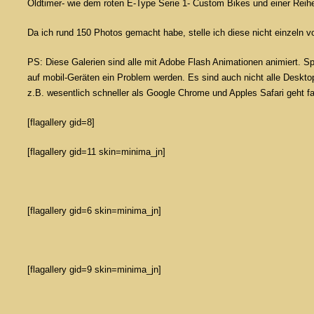
Oldtimer- wie dem roten E-Type Serie 1- Custom Bikes und einer Rei
Da ich rund 150 Photos gemacht habe, stelle ich diese nicht einzeln v
PS: Diese Galerien sind alle mit Adobe Flash Animationen animiert. Spr
auf mobil-Geräten ein Problem werden. Es sind auch nicht alle Desktopb
z.B. wesentlich schneller als Google Chrome und Apples Safari geht fa
[flagallery gid=8]
[flagallery gid=11 skin=minima_jn]
[flagallery gid=6 skin=minima_jn]
[flagallery gid=9 skin=minima_jn]