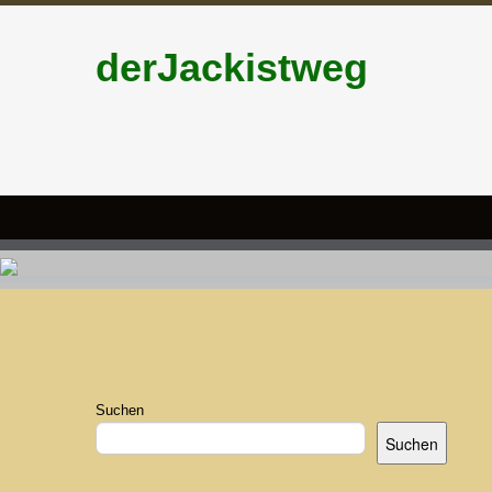
derJackistweg
Suchen
Suchen