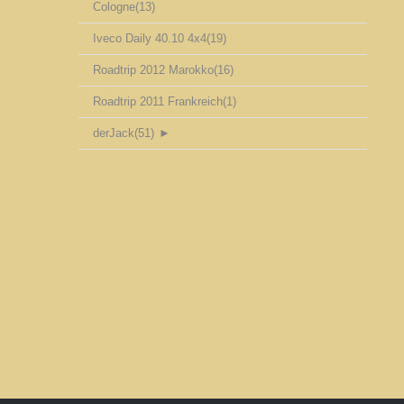
Cologne
(13)
Iveco Daily 40.10 4x4
(19)
Roadtrip 2012 Marokko
(16)
Roadtrip 2011 Frankreich
(1)
derJack
(51)
►