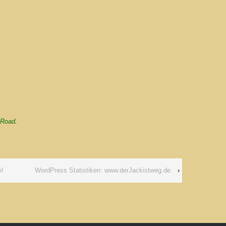
 Road
.
e!
WordPress Statistiken: www.derJackistweg.de
›