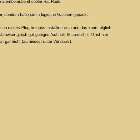
he atemberaubend cooler Rat Rods.
or, sondern habe sie in logische Galerien gepackt…
ich dieses Plug-In muss installiert sein und das kann folglich
rowser gleich gut geeignet/schnell: Microsoft IE 11 ist hier
st gar nicht (zumindest unter Windows).