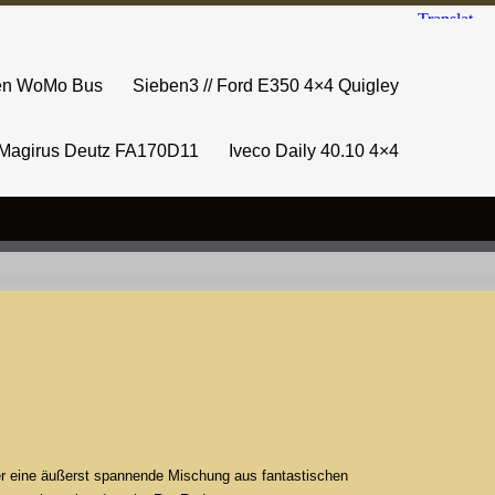
sen WoMo Bus
Sieben3 // Ford E350 4×4 Quigley
Magirus Deutz FA170D11
Iveco Daily 40.10 4×4
er eine äußerst spannende Mischung aus fantastischen