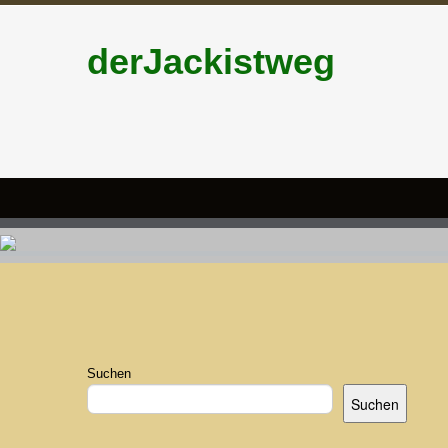
derJackistweg
Suchen
Suchen