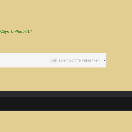
Willys Treffen 2012
.
Köln spielt Schiffe versenken
›