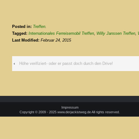
Posted in:
Treffen
.
Tagged:
Internationales Ferreisemobil Treffen
,
Willy Janssen Treffen
,
Last Modified:
Februar 24, 2015
‹
Höhe verifiziert- oder er passt doch durch den Drive!
Impressum
Copyright © 2009 - 2025 www.derjackistweg.de All rights reserved.