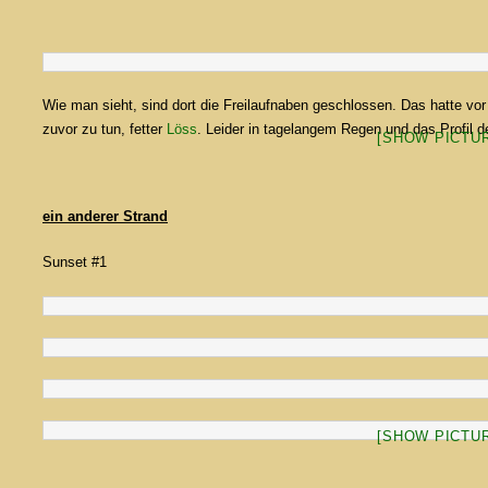
Wie man sieht, sind dort die Freilaufnaben geschlossen. Das hatte vor
zuvor zu tun, fetter
Löss
. Leider in tagelangem Regen und das Profil 
[SHOW PICTUR
ein anderer Strand
Sunset #1
[SHOW PICTUR