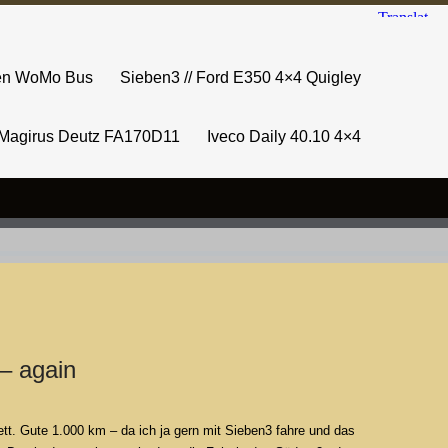
sen WoMo Bus
Sieben3 // Ford E350 4×4 Quigley
Magirus Deutz FA170D11
Iveco Daily 40.10 4×4
– again
ett. Gute 1.000 km – da ich ja gern mit Sieben3 fahre und das