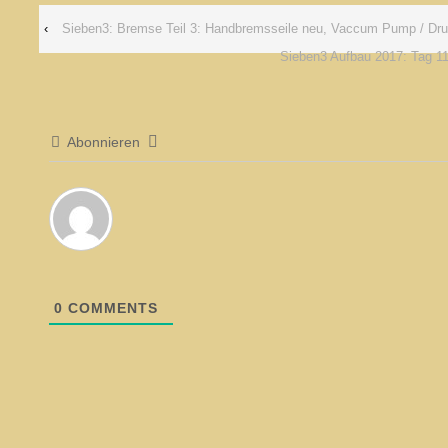
‹
Sieben3: Bremse Teil 3: Handbremsseile neu, Vaccum Pump / Dru
Sieben3 Aufbau 2017: Tag 1
Abonnieren
0
COMMENTS