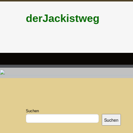
derJackistweg
Suchen
Suchen