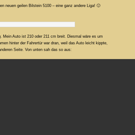
en neuen geilen Bilstein 5100 – eine ganz andere Liga! 🙂
u
. Mein Auto ist 210 oder 211 cm breit. Diesmal wäre es um
n hinter der Fahrertür war dran, weil das Auto leicht kippte,
anderen Seite. Von unten sah das so aus: