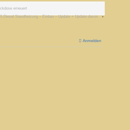
ckdose erneuert
15 Diesel Standheizung – Einbau – Update + Update davon
›
Anmelden