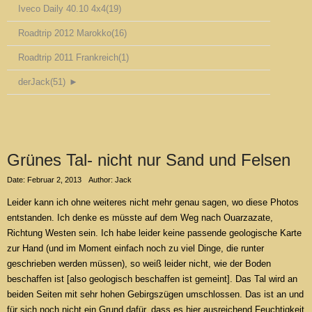
Iveco Daily 40.10 4x4
(19)
Roadtrip 2012 Marokko
(16)
Roadtrip 2011 Frankreich
(1)
derJack
(51)
►
Grünes Tal- nicht nur Sand und Felsen
Date: Februar 2, 2013
Author: Jack
Leider kann ich ohne weiteres nicht mehr genau sagen, wo diese Photos
entstanden. Ich denke es müsste auf dem Weg nach Ouarzazate,
Richtung Westen sein. Ich habe leider keine passende geologische Karte
zur Hand (und im Moment einfach noch zu viel Dinge, die runter
geschrieben werden müssen), so weiß leider nicht, wie der Boden
beschaffen ist [also geologisch beschaffen ist gemeint]. Das Tal wird an
beiden Seiten mit sehr hohen Gebirgszügen umschlossen. Das ist an und
für sich noch nicht ein Grund dafür, dass es hier ausreichend Feuchtigkeit