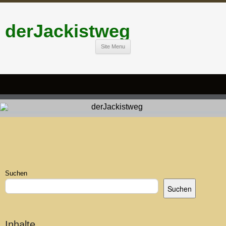
derJackistweg
Site Menu
Suchen
Suchen
Inhalte