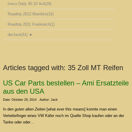
Iveco Daily 40.10 4x4
(19)
Roadtrip 2012 Marokko
(16)
Roadtrip 2011 Frankreich
(1)
derJack
(51)
►
Articles tagged with:
35 Zoll MT Reifen
US Car Parts bestellen – Ami Ersatzteile
aus den USA
Date: Oktober 29, 2014
Author: Jack
In den
guten alten Zeiten
[what ever this means] konnte man einen
Verteilerfinger eines VW Käfer noch im Quelle Shop kaufen oder an der
Tanke oder oder…