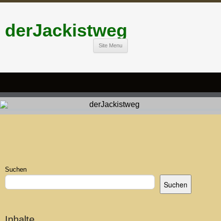
derJackistweg
Site Menu
Suchen
Suchen
Inhalte