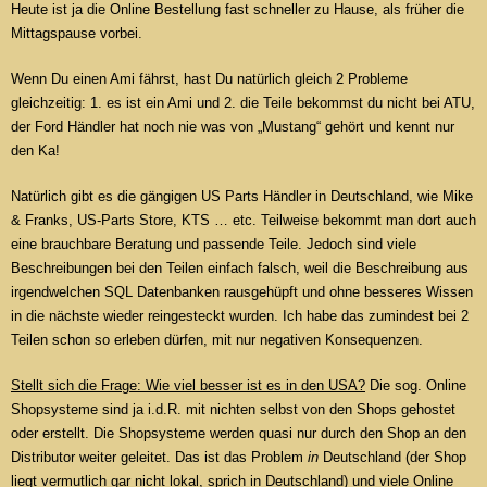
Heute ist ja die Online Bestellung fast schneller zu Hause, als früher die
Mittagspause vorbei.
Wenn Du einen Ami fährst, hast Du natürlich gleich 2 Probleme
gleichzeitig: 1. es ist ein Ami und 2. die Teile bekommst du nicht bei ATU,
der Ford Händler hat noch nie was von „Mustang“ gehört und kennt nur
den Ka!
Natürlich gibt es die gängigen US Parts Händler in Deutschland, wie Mike
& Franks, US-Parts Store, KTS … etc. Teilweise bekommt man dort auch
eine brauchbare Beratung und passende Teile. Jedoch sind viele
Beschreibungen bei den Teilen einfach falsch, weil die Beschreibung aus
irgendwelchen SQL Datenbanken rausgehüpft und ohne besseres Wissen
in die nächste wieder reingesteckt wurden. Ich habe das zumindest bei 2
Teilen schon so erleben dürfen, mit nur negativen Konsequenzen.
Stellt sich die Frage: Wie viel besser ist es in den USA?
Die sog. Online
Shopsysteme sind ja i.d.R. mit nichten selbst von den Shops gehostet
oder erstellt. Die Shopsysteme werden quasi nur durch den Shop an den
Distributor weiter geleitet. Das ist das Problem
in
Deutschland (der Shop
liegt vermutlich gar nicht lokal, sprich in Deutschland) und viele Online