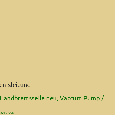
emsleitung
: Handbremsseile neu, Vaccum Pump /
ave a reply