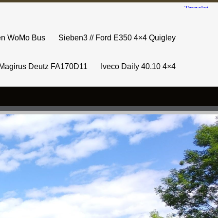
sen WoMo Bus
Sieben3 // Ford E350 4×4 Quigley
Magirus Deutz FA170D11
Iveco Daily 40.10 4×4