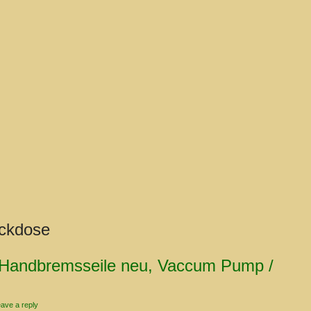
ckdose
: Handbremsseile neu, Vaccum Pump /
ave a reply