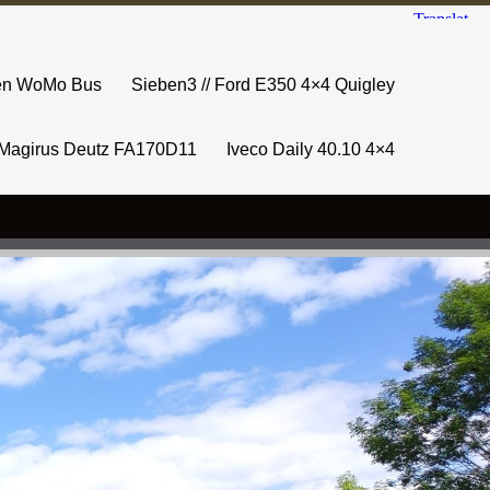
sen WoMo Bus
Sieben3 // Ford E350 4×4 Quigley
Magirus Deutz FA170D11
Iveco Daily 40.10 4×4