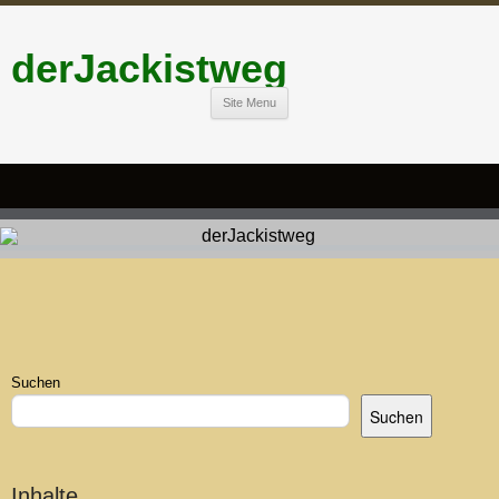
derJackistweg
Site Menu
Suchen
Suchen
Inhalte