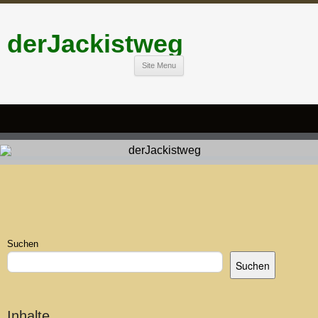
derJackistweg
Site Menu
Suchen
Suchen
Inhalte