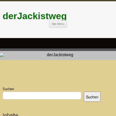
derJackistweg
Site Menu
Suchen
Suchen
Inhalte