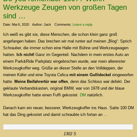
Werkzeuge Zeugen von großen Tagen
sind …
Date: Mai 6, 2020
Author: Jack
Comments:
Leave a reply
Ich weiß es gibt sie, diese Menschen, die schon klein ganz groß
angefangen haben. Das brechen wir mal runter auf meinen „Blog“: Sprich
Schrauber, die immer schon eine Halle mit Bühne und Werkzeugwagen
hatten.
Ich nicht!
Ganz im Gegenteil. Nachdem in mein erstes Auto an
einem Park&Ride Parkplatz eingebrochen wurde, war mein allererster
Werkzeugkoffer weg. Grüße an dieser Stelle an den Volldeppen, der
meinen Käfer und eine Toyota Celica
mit einem Gullideckel
eingeworfen
hatte.
Meine Beifahrertür war offen
, denn das Schloss war defekt. Der
geklaute Verbandskasten, original BMW, war von 1978 und der blaue
Werkzeugkoffer hatte einen Fuffi gekostet.
DM
natürlich.
Danach kam ein neuer, besserer, Werkzeugkoffer ins Haus. Satte 100 DM
hat das Ding gekostet und damit schraubte ich fortan an …
1302 S