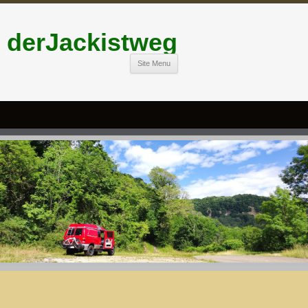
derJackistweg
Site Menu